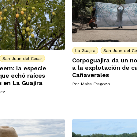
La Guajira
San Juan del Ce
San Juan del Cesar
Corpoguajira da un n
a la explotación de c
neem: la especie
Cañaverales
que echó raíces
 en La Guajira
Por
Maira Fragozo
nez