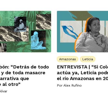
Amazonas
Leticia
bón: “Detrás de todo
ENTREVISTA | “Si Co
 y de toda masacre
actúa ya, Leticia pod
arrativa que
el río Amazonas en 2
 al otro”
Por
Alex Rufino
lívar