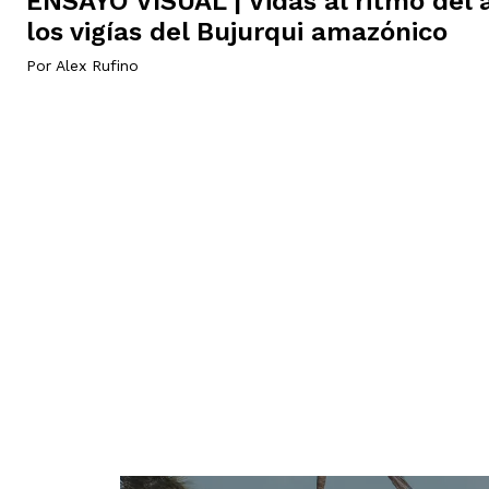
ENSAYO VISUAL | Vidas al ritmo del a
los vigías del Bujurqui amazónico
Por
Alex Rufino