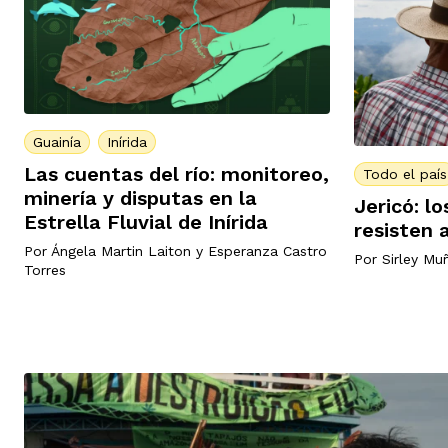
Guainía
Inírida
Las cuentas del río: monitoreo,
Todo el país
minería y disputas en la
Jericó: l
Estrella Fluvial de Inírida
resisten 
Por
Ángela Martin Laiton
y
Esperanza Castro
Por
Sirley Mu
Torres