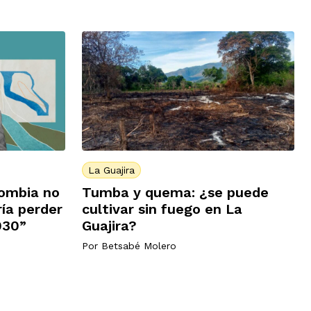
La Guajira
lombia no
Tumba y quema: ¿se puede
ría perder
cultivar sin fuego en La
030”
Guajira?
Por
Betsabé Molero