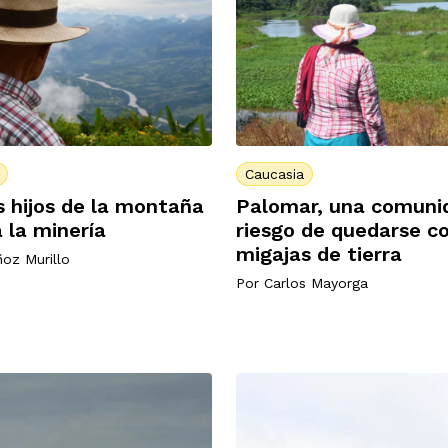
Caucasia
os hijos de la montaña
Palomar, una comuni
a la minería
riesgo de quedarse c
migajas de tierra
ñoz Murillo
Por
Carlos Mayorga