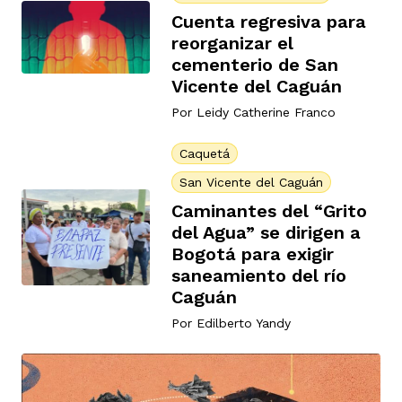
vena
Cuenta regresiva para
reorganizar el
cementerio de San
Vicente del Caguán
Por
Leidy Catherine Franco
co
Caquetá
San Vicente del Caguán
Caminantes del “Grito
erres
del Agua” se dirigen a
Bogotá para exigir
saneamiento del río
Caguán
Por
Edilberto Yandy