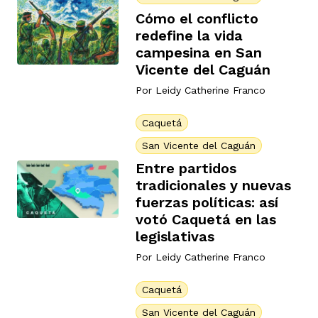
Cómo el conflicto
redefine la vida
campesina en San
Vicente del Caguán
Por
Leidy Catherine Franco
iego
Caquetá
San Vicente del Caguán
acinto
Entre partidos
tradicionales y nuevas
fuerzas políticas: así
uan del Cesar
votó Caquetá en las
legislativas
Por
Leidy Catherine Franco
a Ana
Caquetá
San Vicente del Caguán