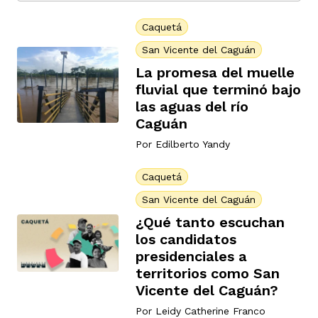
Caquetá
San Vicente del Caguán
rmen de Atrato
cadores
icto armado
el país
La promesa del muelle
fluvial que terminó bajo
las aguas del río
tigaciones
nes
ín Codazzi
es Consonante
Caguán
Por
Edilberto Yandy
sis
ca
l
ra fórmula
Caquetá
San Vicente del Caguán
¿Qué tanto escuchan
rafía
ente
oto
ros principios
los candidatos
presidenciales a
territorios como San
d
rmen de Atrato
l de estilo
Vicente del Caguán?
Por
Leidy Catherine Franco