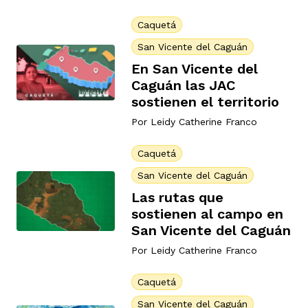
ast
ción
eca
ro equipo
Caquetá
San Vicente del Caguán
En San Vicente del
ra
na
e periodistas locales
Caguán las JAC
sostienen el territorio
Por
Leidy Catherine Franco
ación
z
licar nuestro contenido
Caquetá
San Vicente del Caguán
ultura
ure
monios
Las rutas que
sostienen al campo en
San Vicente del Caguán
iones 2023
 La Baja
tos
Por
Leidy Catherine Franco
Caquetá
elíbano
ciones
San Vicente del Caguán