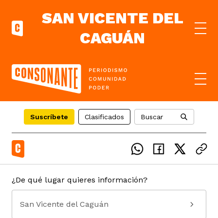
SAN VICENTE DEL
CAGUÁN
el país
Suscríbete
Clasificados
Buscar
icente del Caguán
ias
uan del Cesar
tajes
ro
¿De qué lugar quieres información?
San Vicente del Caguán
eca
s
os étnicos