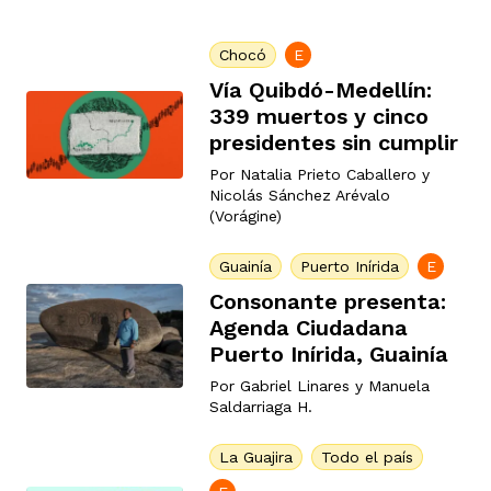
Chocó
E
rmen de Atrato
cadores
icto armado
el país
Vía Quibdó-Medellín:
339 muertos y cinco
presidentes sin cumplir
tigaciones
nes
ín Codazzi
es Consonante
Por
Natalia Prieto Caballero
y
Nicolás Sánchez Arévalo
(Vorágine)
sis
ca
l
ra fórmula
Guainía
Puerto Inírida
E
Consonante presenta:
Agenda Ciudadana
rafía
ente
oto
ros principios
Puerto Inírida, Guainía
Por
Gabriel Linares
y
Manuela
Saldarriaga H.
d
rmen de Atrato
l de estilo
La Guajira
Todo el país