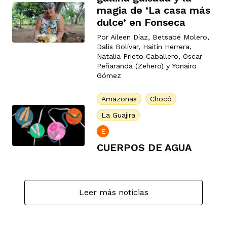
vena
magia de ‘La casa más
dulce’ en Fonseca
Por
Aileen Díaz
,
Betsabé Molero
,
Dalis Bolívar
,
Haitin Herrera
,
Natalia Prieto Caballero
,
Oscar
Peñaranda (Zehero)
y
Yonairo
Gómez
co
Amazonas
Chocó
La Guajira
erres
E
CUERPOS DE AGUA
Leer más noticias