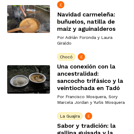
E
Navidad carmeleña:
buñuelos, natilla de
maíz y aguinalderos
Por
Adrián Foronda
y
Laura
iego
Giraldo
Chocó
E
Una conexión con la
acinto
ancestralidad:
sancocho trifásico y la
veintiochada en Tadó
uan del Cesar
Por
Francisco Mosquera
,
Sory
Marcela Jordan
y
Yurlis Mosquera
a Ana
La Guajira
E
Sabor y tradición: la
gallina guisada y la