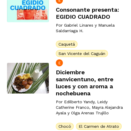
E
ast
ción
eca
ro equipo
Consonante presenta:
EGIDIO CUADRADO
Por
Gabriel Linares
y
Manuela
ra
Saldarriaga H.
na
e periodistas locales
Caquetá
San Vicente del Caguán
ación
z
licar nuestro contenido
E
Diciembre
ultura
ure
sanvicentuno, entre
monios
luces y con aroma a
nochebuena
iones 2023
 La Baja
tos
Por
Edilberto Yandy
,
Leidy
Catherine Franco
,
Mayra Alejandra
Ayala
y
Olga Arenas Trujillo
elíbano
ciones
Chocó
El Carmen de Atrato