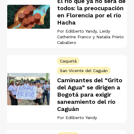
El río que ya no será de
todos: la preocupación
en Florencia por el río
Hacha
Por
Edilberto Yandy
,
Leidy
Catherine Franco
y
Natalia Prieto
iego
Caballero
Caquetá
acinto
San Vicente del Caguán
Caminantes del “Grito
del Agua” se dirigen a
uan del Cesar
Bogotá para exigir
saneamiento del río
Caguán
a Ana
Por
Edilberto Yandy