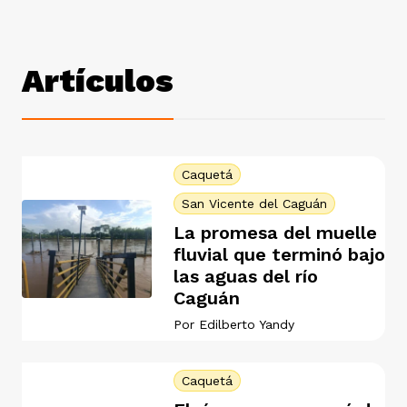
ast
ción
eca
ro equipo
Artículos
ra
na
e periodistas locales
ación
z
licar nuestro contenido
Caquetá
San Vicente del Caguán
La promesa del muelle
ultura
ure
monios
fluvial que terminó bajo
las aguas del río
Caguán
iones 2023
 La Baja
tos
Por
Edilberto Yandy
Caquetá
elíbano
ciones