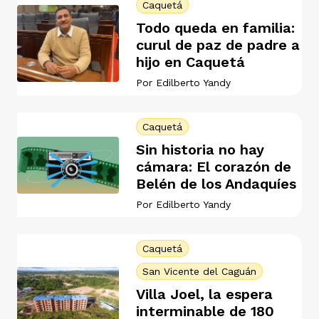
Caquetá
vena
Todo queda en familia:
curul de paz de padre a
hijo en Caquetá
Por
Edilberto Yandy
co
Caquetá
Sin historia no hay
cámara: El corazón de
erres
Belén de los Andaquíes
Por
Edilberto Yandy
Caquetá
San Vicente del Caguán
Villa Joel, la espera
interminable de 180