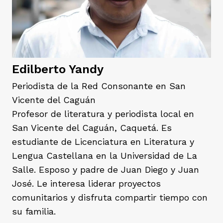
rmen de Atrato
cadores
icto armado
el país
Edilberto Yandy
tigaciones
nes
ín Codazzi
es Consonante
Periodista de la Red Consonante en San
Vicente del Caguán
Profesor de literatura y periodista local en
sis
ca
l
ra fórmula
San Vicente del Caguán, Caquetá. Es
estudiante de Licenciatura en Literatura y
Lengua Castellana en la Universidad de La
rafía
ente
oto
ros principios
Salle. Esposo y padre de Juan Diego y Juan
José. Le interesa liderar proyectos
d
comunitarios y disfruta compartir tiempo con
rmen de Atrato
l de estilo
su familia.