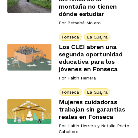
montaña no tienen
ast
ción
eca
ro equipo
dónde estudiar
Por
Betsabé Molero
ra
na
e periodistas locales
Fonseca
La Guajira
Los CLEI abren una
segunda oportunidad
ación
z
licar nuestro contenido
educativa para los
jóvenes en Fonseca
Por
Haitin Herrera
ultura
ure
monios
Fonseca
La Guajira
Mujeres cuidadoras
iones 2023
 La Baja
tos
trabajan sin garantías
reales en Fonseca
Por
Haitin Herrera
y
Natalia Prieto
elíbano
Caballero
ciones