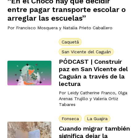
“En el Chocó hay que decidir
entre pagar transporte escolar o
arreglar las escuelas”
Por
Francisco Mosquera
y
Natalia Prieto Caballero
Caquetá
San Vicente del Caguán
PÓDCAST | Construir
paz en San Vicente del
Caguán a través de la
lectura
Por
Leidy Catherine Franco
,
Olga
Arenas Trujillo
y
Valeria Ortiz
Tabares
Fonseca
La Guajira
Cuando migrar también
significa dejar la