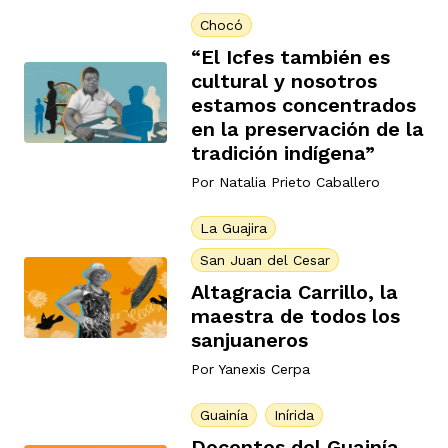
Chocó
“El Icfes también es
cultural y nosotros
estamos concentrados
en la preservación de la
iego
tradición indígena”
Por
Natalia Prieto Caballero
acinto
La Guajira
San Juan del Cesar
Altagracia Carrillo, la
uan del Cesar
maestra de todos los
sanjuaneros
Por
Yanexis Cerpa
a Ana
Guainía
Inírida
Docentes del Guainía