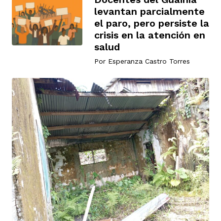
vena
levantan parcialmente
el paro, pero persiste la
crisis en la atención en
salud
Por
Esperanza Castro Torres
co
erres