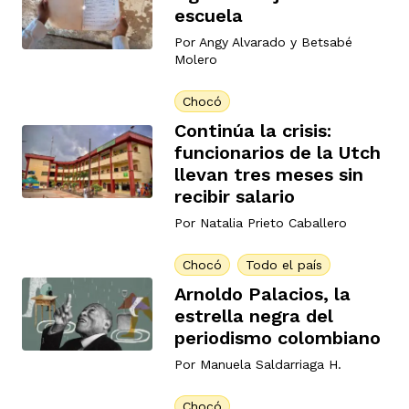
escuela
Por
Angy Alvarado
y
Betsabé
Molero
Chocó
Continúa la crisis:
funcionarios de la Utch
llevan tres meses sin
recibir salario
Por
Natalia Prieto Caballero
Chocó
Todo el país
Arnoldo Palacios, la
estrella negra del
periodismo colombiano
Por
Manuela Saldarriaga H.
Chocó