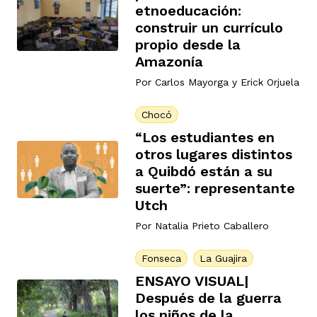
etnoeducación:
construir un currículo
propio desde la
rmen de Atrato
cadores
icto armado
el país
Amazonía
Por
Carlos Mayorga
y
Erick Orjuela
tigaciones
nes
ín Codazzi
es Consonante
Chocó
“Los estudiantes en
otros lugares distintos
sis
ca
l
ra fórmula
a Quibdó están a su
suerte”: representante
Utch
rafía
ente
oto
ros principios
Por
Natalia Prieto Caballero
Fonseca
La Guajira
d
ENSAYO VISUAL|
rmen de Atrato
l de estilo
Después de la guerra
los niños de la