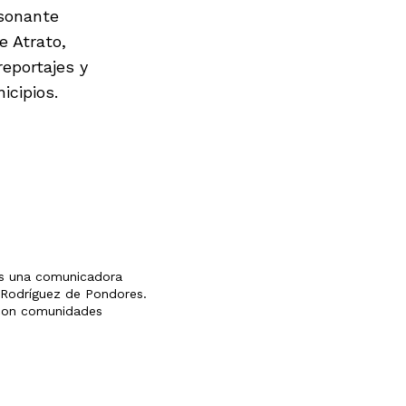
nsonante
e Atrato,
reportajes y
icipios.
 es una comunicadora
y Rodríguez de Pondores.
e con comunidades