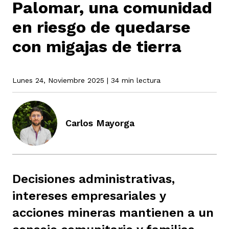
Palomar, una comunidad
en riesgo de quedarse
rmen de Atrato
cadores
icto armado
el país
con migajas de tierra
tigaciones
nes
ín Codazzi
es Consonante
Lunes 24, Noviembre 2025
| 34 min lectura
sis
ca
l
ra fórmula
Carlos Mayorga
rafía
ente
oto
ros principios
Decisiones administrativas,
intereses empresariales y
d
rmen de Atrato
l de estilo
acciones mineras mantienen a un