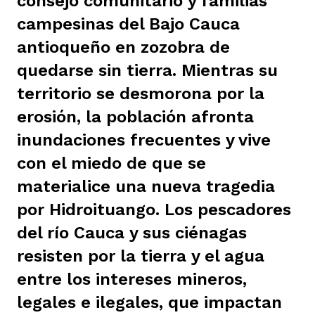
consejo comunitario y familias
ast
ción
eca
ro equipo
campesinas del Bajo Cauca
antioqueño en zozobra de
quedarse sin tierra. Mientras su
ra
na
e periodistas locales
territorio se desmorona por la
erosión, la población afronta
ación
z
licar nuestro contenido
inundaciones frecuentes y vive
con el miedo de que se
materialice una nueva tragedia
ultura
ure
monios
por Hidroituango. Los pescadores
del río Cauca y sus ciénagas
iones 2023
 La Baja
tos
resisten por la tierra y el agua
entre los intereses mineros,
legales e ilegales, que impactan
elíbano
ciones