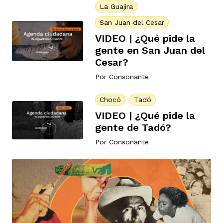
La Guajira
San Juan del Cesar
VIDEO | ¿Qué pide la
gente en San Juan del
Cesar?
iego
Por
Consonante
Chocó
Tadó
acinto
VIDEO | ¿Qué pide la
gente de Tadó?
Por
Consonante
uan del Cesar
a Ana