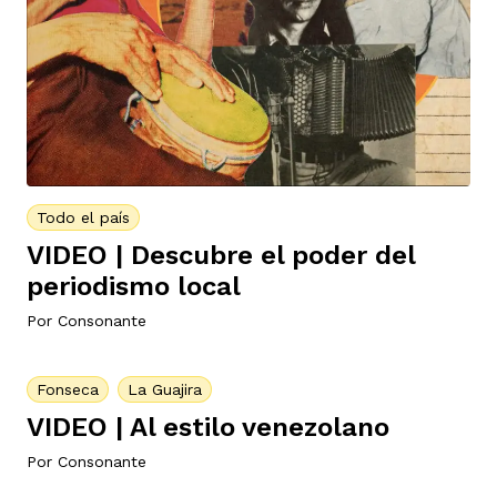
vena
co
Todo el país
VIDEO | Descubre el poder del
erres
periodismo local
Por
Consonante
Fonseca
La Guajira
VIDEO | Al estilo venezolano
Por
Consonante