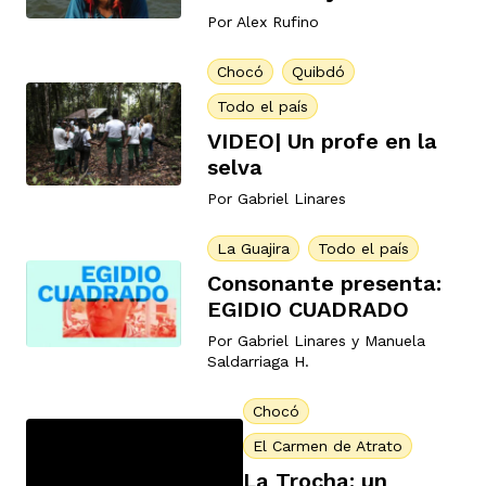
Por
Alex Rufino
Chocó
Quibdó
rmen de Atrato
cadores
icto armado
el país
Todo el país
VIDEO| Un profe en la
selva
tigaciones
nes
ín Codazzi
es Consonante
Por
Gabriel Linares
La Guajira
Todo el país
sis
ca
l
ra fórmula
Consonante presenta:
EGIDIO CUADRADO
rafía
ente
Por
Gabriel Linares
y
Manuela
oto
ros principios
Saldarriaga H.
Chocó
d
rmen de Atrato
l de estilo
El Carmen de Atrato
La Trocha: un