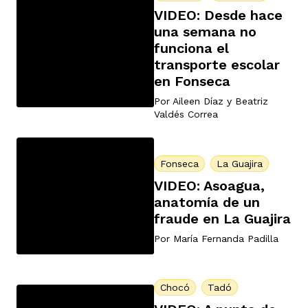
VIDEO: Desde hace
una semana no
funciona el
transporte escolar
en Fonseca
Por
Aileen Díaz
y
Beatriz
Valdés Correa
Fonseca
La Guajira
VIDEO: Asoagua,
anatomía de un
fraude en La Guajira
Por
María Fernanda Padilla
Chocó
Tadó