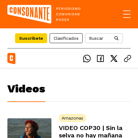
Suscríbete
Clasificados
Buscar
el país
Videos
icente del Caguán
ias
uan del Cesar
tajes
ro
Amazonas
VIDEO COP30 | Sin la
selva no hay mañana
eca
s
os étnicos