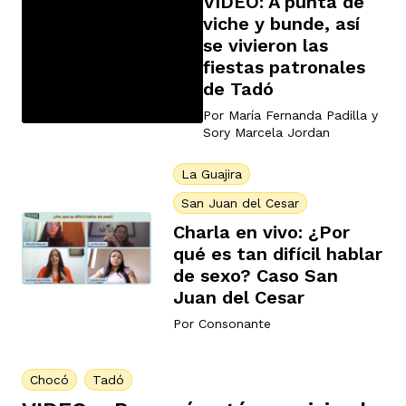
VIDEO: A punta de
viche y bunde, así
se vivieron las
fiestas patronales
de Tadó
Por
María Fernanda Padilla
y
Sory Marcela Jordan
La Guajira
San Juan del Cesar
Charla en vivo: ¿Por
qué es tan difícil hablar
de sexo? Caso San
Juan del Cesar
Por
Consonante
Chocó
Tadó