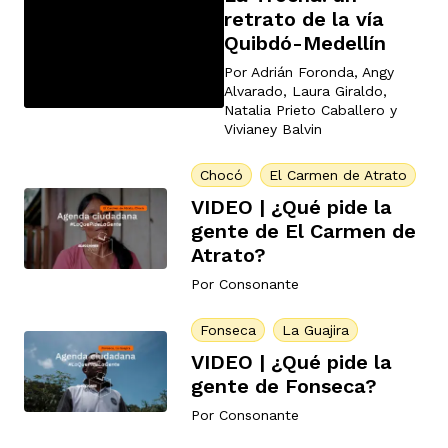
retrato de la vía
ast
ción
eca
ro equipo
Quibdó-Medellín
Por
Adrián Foronda
,
Angy
Alvarado
,
Laura Giraldo
,
ra
na
e periodistas locales
Natalia Prieto Caballero
y
Vivianey Balvin
Chocó
El Carmen de Atrato
ación
z
licar nuestro contenido
VIDEO | ¿Qué pide la
gente de El Carmen de
Atrato?
ultura
ure
monios
Por
Consonante
Fonseca
La Guajira
iones 2023
 La Baja
tos
VIDEO | ¿Qué pide la
gente de Fonseca?
Por
Consonante
elíbano
ciones