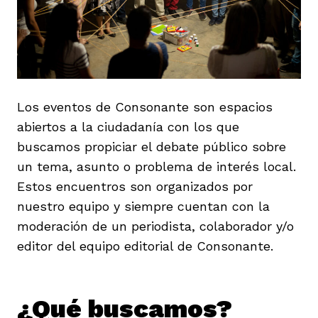
rmen de Atrato
cadores
icto armado
el país
Los eventos de Consonante son espacios
tigaciones
nes
ín Codazzi
es Consonante
abiertos a la ciudadanía con los que
buscamos propiciar el debate público sobre
sis
un tema, asunto o problema de interés local.
ca
l
ra fórmula
Estos encuentros son organizados por
nuestro equipo y siempre cuentan con la
rafía
ente
oto
ros principios
moderación de un periodista, colaborador y/o
editor del equipo editorial de Consonante.
d
rmen de Atrato
l de estilo
¿Qué buscamos?