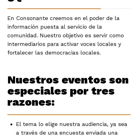
ast
ción
eca
ro equipo
En Consonante creemos en el poder de la
información puesta al servicio de la
ra
na
e periodistas locales
comunidad. Nuestro objetivo es servir como
intermediarios para activar voces locales y
fortalecer las democracias locales.
ación
z
licar nuestro contenido
Nuestros eventos son
ultura
ure
monios
especiales por tres
razones:
iones 2023
 La Baja
tos
El tema lo elige nuestra audiencia, ya sea
elíbano
ciones
a través de una encuesta enviada una