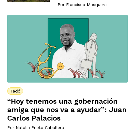
vena
Por
Francisco Mosquera
co
erres
Tadó
“Hoy tenemos una gobernación
amiga que nos va a ayudar”: Juan
Carlos Palacios
Por
Natalia Prieto Caballero