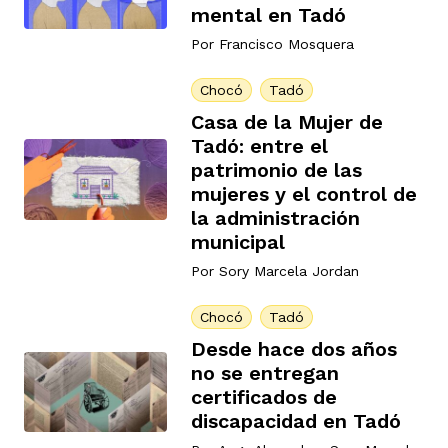
mental en Tadó
Por
Francisco Mosquera
rmen de Atrato
cadores
icto armado
el país
Chocó
Tadó
Casa de la Mujer de
Tadó: entre el
tigaciones
nes
ín Codazzi
es Consonante
patrimonio de las
mujeres y el control de
la administración
sis
ca
l
ra fórmula
municipal
Por
Sory Marcela Jordan
rafía
ente
oto
ros principios
Chocó
Tadó
Desde hace dos años
no se entregan
d
certificados de
rmen de Atrato
l de estilo
discapacidad en Tadó