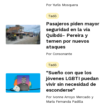
Por
Yurlis Mosquera
Tadó
Pasajeros piden mayor
seguridad en la vía
Quibdó- Pereira y
temen por nuevos
ataques
Por
Consonante
Tadó
“Sueño con que los
jóvenes LGBTI puedan
vivir sin necesidad de
esconderse”
Por
Ivonne Arroyo Mercado
y
María Fernanda Padilla