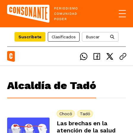
Suscríbete
Clasificados
Buscar
el país
Alcaldía de Tadó
icente del Caguán
ias
uan del Cesar
tajes
ro
Chocó
Tadó
Las brechas en la
atención de la salud
eca
s
os étnicos