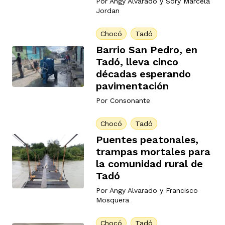
Por
Angy Alvarado
y
Sory Marcela
Jordan
ast
ción
eca
ro equipo
Chocó
Tadó
Barrio San Pedro, en
ra
na
e periodistas locales
Tadó, lleva cinco
décadas esperando
pavimentación
ación
z
licar nuestro contenido
Por
Consonante
Chocó
Tadó
ultura
ure
monios
Puentes peatonales,
trampas mortales para
la comunidad rural de
iones 2023
Tadó
 La Baja
tos
Por
Angy Alvarado
y
Francisco
Mosquera
elíbano
ciones
Chocó
Tadó