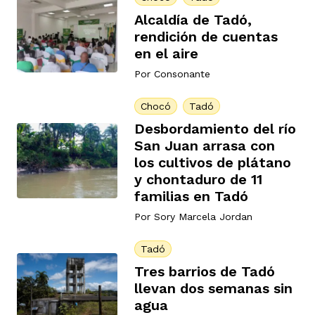
Alcaldía de Tadó,
rendición de cuentas
en el aire
Por
Consonante
iego
Chocó
Tadó
Desbordamiento del río
San Juan arrasa con
acinto
los cultivos de plátano
y chontaduro de 11
familias en Tadó
uan del Cesar
Por
Sory Marcela Jordan
Tadó
a Ana
Tres barrios de Tadó
llevan dos semanas sin
agua