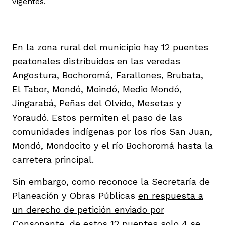
vigentes.
vena
En la zona rural del municipio hay 12 puentes
peatonales distribuidos en las veredas
Angostura, Bochoromá, Farallones, Brubata,
co
El Tabor, Mondó, Moindó, Medio Mondó,
Jingarabá, Peñas del Olvido, Mesetas y
Yoraudó. Estos permiten el paso de las
erres
comunidades indígenas por los ríos San Juan,
Mondó, Mondocito y el río Bochoromá hasta la
carretera principal.
Sin embargo, como reconoce la Secretaría de
Planeación y Obras Públicas
en respuesta a
un derecho de petición enviado por
Consonante
, de estos 12 puentes solo 4 se