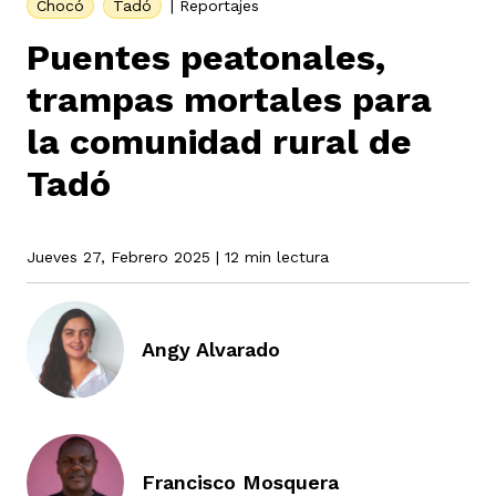
Chocó
Tadó
|
Reportajes
Puentes peatonales,
rmen de Atrato
cadores
icto armado
el país
trampas mortales para
la comunidad rural de
tigaciones
nes
ín Codazzi
Tadó
es Consonante
sis
Jueves 27, Febrero 2025
| 12 min lectura
ca
l
ra fórmula
rafía
ente
Angy Alvarado
oto
ros principios
d
rmen de Atrato
l de estilo
Francisco Mosquera