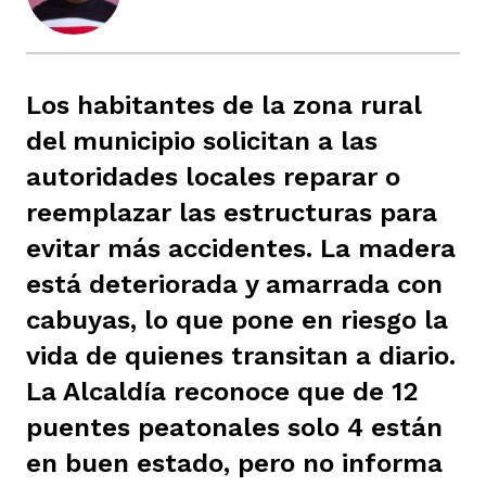
ast
ción
eca
ro equipo
Los habitantes de la zona rural
ra
na
e periodistas locales
del municipio solicitan a las
autoridades locales reparar o
ación
z
licar nuestro contenido
reemplazar las estructuras para
evitar más accidentes. La madera
está deteriorada y amarrada con
ultura
ure
monios
cabuyas, lo que pone en riesgo la
vida de quienes transitan a diario.
iones 2023
 La Baja
tos
La Alcaldía reconoce que de 12
puentes peatonales solo 4 están
en buen estado, pero no informa
elíbano
ciones