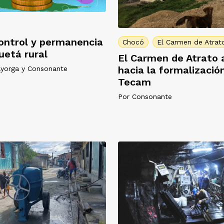
ontrol y permanencia
Chocó
El Carmen de Atrat
uetá rural
El Carmen de Atrato
hacia la formalizació
ayorga
y
Consonante
Tecam
Por
Consonante