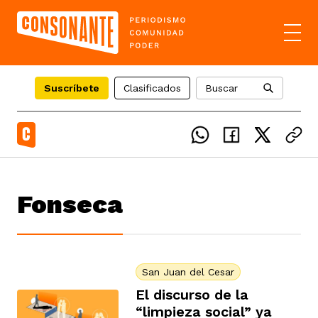
Suscríbete
Clasificados
Buscar
el país
Fonseca
icente del Caguán
ias
uan del Cesar
tajes
ro
San Juan del Cesar
El discurso de la
“limpieza social” ya
eca
s
os étnicos