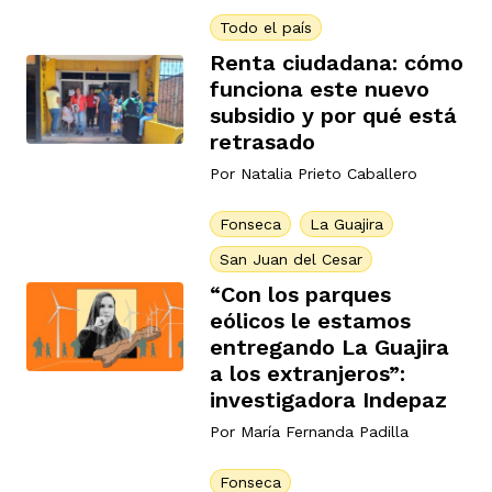
Todo el país
Renta ciudadana: cómo
funciona este nuevo
subsidio y por qué está
retrasado
iego
Por
Natalia Prieto Caballero
Fonseca
La Guajira
acinto
San Juan del Cesar
“Con los parques
eólicos le estamos
uan del Cesar
entregando La Guajira
a los extranjeros”:
investigadora Indepaz
a Ana
Por
María Fernanda Padilla
Fonseca