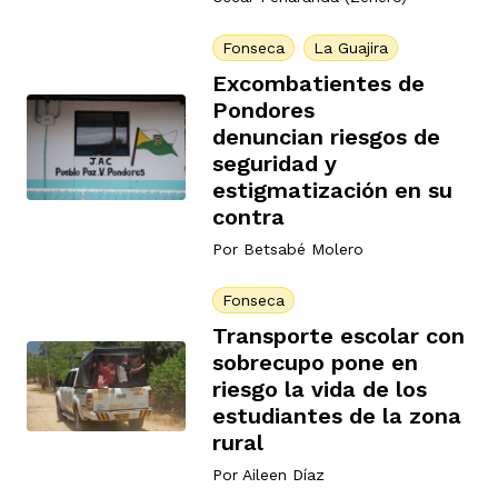
ast
ción
eca
ro equipo
Fonseca
La Guajira
Excombatientes de
Pondores
ra
na
e periodistas locales
denuncian riesgos de
seguridad y
estigmatización en su
ación
z
licar nuestro contenido
contra
Por
Betsabé Molero
ultura
ure
monios
Fonseca
Transporte escolar con
sobrecupo pone en
iones 2023
riesgo la vida de los
 La Baja
tos
estudiantes de la zona
rural
elíbano
Por
Aileen Díaz
ciones