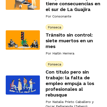
tiene consecuencias en
el sur de La Guajira
Por
Consonante
rmen de Atrato
cadores
icto armado
el país
Fonseca
Tránsito sin control:
tigaciones
nes
ín Codazzi
es Consonante
siete muertos en un
mes
Por
Haitin Herrera
sis
ca
l
ra fórmula
Fonseca
Con título pero sin
rafía
ente
oto
ros principios
trabajo: la falta de
empleo empuja a los
profesionales al
d
rebusque
rmen de Atrato
l de estilo
Por
Natalia Prieto Caballero
y
Oscar Peñaranda (Zehero)