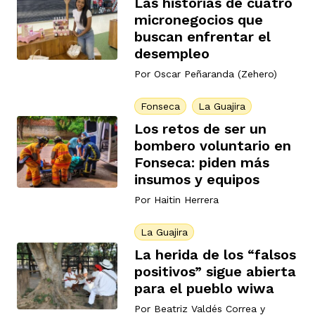
Las historias de cuatro
micronegocios que
buscan enfrentar el
desempleo
Por
Oscar Peñaranda (Zehero)
Fonseca
La Guajira
Los retos de ser un
bombero voluntario en
Fonseca: piden más
insumos y equipos
Por
Haitin Herrera
La Guajira
La herida de los “falsos
positivos” sigue abierta
para el pueblo wiwa
Por
Beatriz Valdés Correa
y