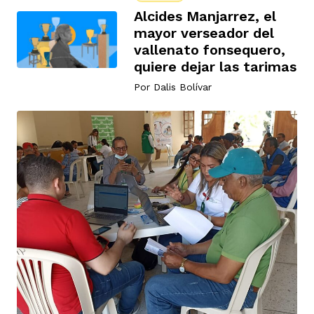
vena
Alcides Manjarrez, el
mayor verseador del
vallenato fonsequero,
quiere dejar las tarimas
Por
Dalis Bolívar
co
erres