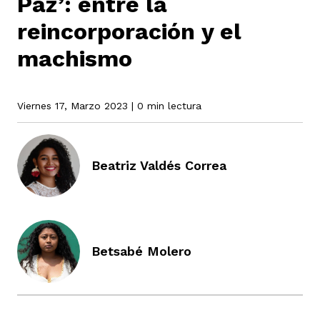
Paz’: entre la
reincorporación y el
rmen de Atrato
machismo
cadores
icto armado
el país
Viernes 17, Marzo 2023
| 0 min lectura
tigaciones
nes
ín Codazzi
es Consonante
Beatriz Valdés Correa
sis
ca
l
ra fórmula
rafía
ente
oto
ros principios
Betsabé Molero
d
rmen de Atrato
l de estilo