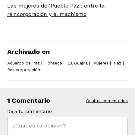
Las mujeres de ‘Pueblo Paz’: entre la
reincorporación y el machismo
iego
Archivado en
Acuerdo de Paz
|
Fonseca
|
La Guajira
|
Mujeres
|
Paz
|
acinto
Reincorporación
uan del Cesar
1 Comentario
Ocultar comentarios
Deja tu comentario
a Ana