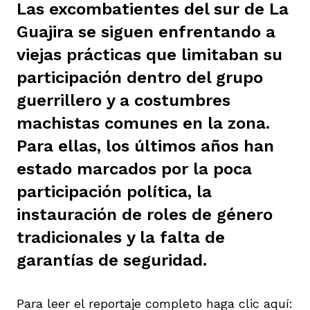
Las excombatientes del sur de La
ast
ción
eca
ro equipo
Guajira se siguen enfrentando a
viejas prácticas que limitaban su
ra
participación dentro del grupo
na
e periodistas locales
guerrillero y a costumbres
machistas comunes en la zona.
ación
z
licar nuestro contenido
Para ellas, los últimos años han
estado marcados por la poca
ultura
ure
monios
participación política, la
instauración de roles de género
tradicionales y la falta de
iones 2023
 La Baja
tos
garantías de seguridad.
elíbano
ciones
Para leer el reportaje completo haga clic aquí: