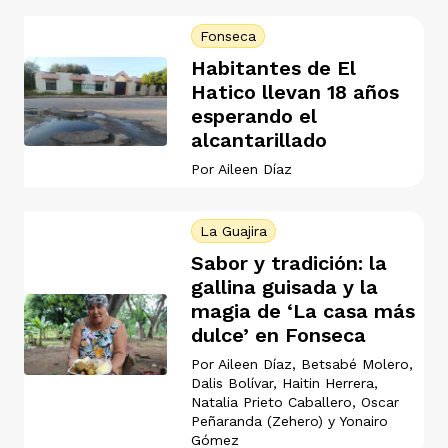
Fonseca
Habitantes de El
Hatico llevan 18 años
esperando el
alcantarillado
iego
Por
Aileen Díaz
acinto
La Guajira
Sabor y tradición: la
gallina guisada y la
uan del Cesar
magia de ‘La casa más
dulce’ en Fonseca
Por
Aileen Díaz
,
Betsabé Molero
,
a Ana
Dalis Bolívar
,
Haitin Herrera
,
Natalia Prieto Caballero
,
Oscar
Peñaranda (Zehero)
y
Yonairo
Gómez