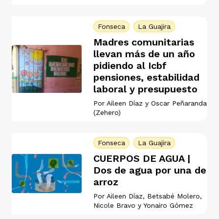
vena
Fonseca
La Guajira
Madres comunitarias
llevan más de un año
pidiendo al Icbf
pensiones, estabilidad
co
laboral y presupuesto
Por
Aileen Díaz
y
Oscar Peñaranda
(Zehero)
erres
Fonseca
La Guajira
CUERPOS DE AGUA |
Dos de agua por una de
arroz
Por
Aileen Díaz
,
Betsabé Molero
,
Nicole Bravo
y
Yonairo Gómez