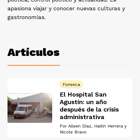
ast
apasiona viajar y conocer nuevas culturas y
ción
eca
ro equipo
gastronomías.
ra
na
e periodistas locales
Artículos
ación
z
licar nuestro contenido
ultura
ure
monios
Fonseca
El Hospital San
Agustín: un año
iones 2023
después de la crisis
 La Baja
tos
administrativa
Por
Aileen Díaz
,
Haitin Herrera
y
Nicole Bravo
elíbano
ciones