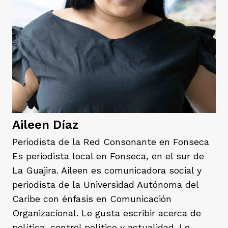
rmen de Atrato
cadores
icto armado
el país
tigaciones
nes
ín Codazzi
es Consonante
sis
ca
l
ra fórmula
Aileen Díaz
Periodista de la Red Consonante en Fonseca
Es periodista local en Fonseca, en el sur de
rafía
ente
oto
ros principios
La Guajira. Aileen es comunicadora social y
periodista de la Universidad Autónoma del
Caribe con énfasis en Comunicación
d
rmen de Atrato
l de estilo
Organizacional. Le gusta escribir acerca de
política, control político y actualidad. Le