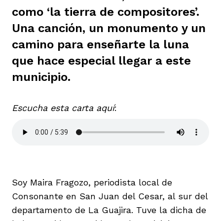
como ‘la tierra de compositores’.
ast
ción
eca
ro equipo
Una canción, un monumento y un
camino para enseñarte la luna
ra
na
e periodistas locales
que hace especial llegar a este
municipio.
ación
z
licar nuestro contenido
Escucha esta carta aquí
:
ultura
ure
monios
iones 2023
 La Baja
tos
Soy Maira Fragozo, periodista local de
Consonante en San Juan del Cesar, al sur del
departamento de La Guajira. Tuve la dicha de
elíbano
ciones