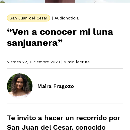
San Juan del Cesar
|
Audionoticia
rmen de Atrato
cadores
icto armado
el país
“Ven a conocer mi luna
sanjuanera”
tigaciones
nes
ín Codazzi
es Consonante
Viernes 22, Diciembre 2023
| 5 min lectura
sis
ca
l
ra fórmula
Maira Fragozo
rafía
ente
oto
ros principios
d
rmen de Atrato
l de estilo
Te invito a hacer un recorrido por
San Juan del Cesar, conocido