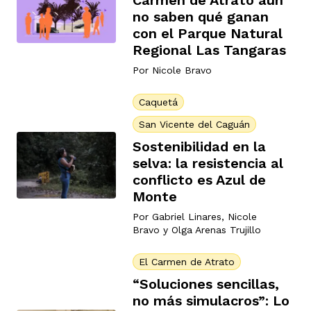
Carmen de Atrato aún
no saben qué ganan
ast
ción
eca
ro equipo
con el Parque Natural
Regional Las Tangaras
Por
Nicole Bravo
ra
na
e periodistas locales
Caquetá
San Vicente del Caguán
ación
z
licar nuestro contenido
Sostenibilidad en la
selva: la resistencia al
conflicto es Azul de
ultura
ure
monios
Monte
Por
Gabriel Linares
,
Nicole
Bravo
y
Olga Arenas Trujillo
iones 2023
 La Baja
tos
El Carmen de Atrato
“Soluciones sencillas,
elíbano
ciones
no más simulacros”: Lo