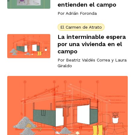
vena
entienden el campo
Por
Adrián Foronda
El Carmen de Atrato
La interminable espera
por una vivienda en el
campo
co
Por
Beatriz Valdés Correa
y
Laura
Giraldo
erres