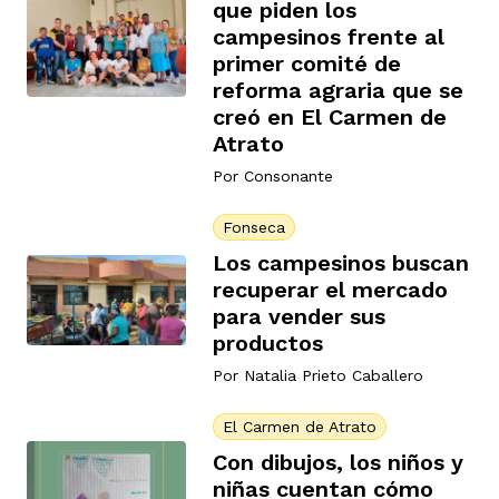
que piden los
campesinos frente al
primer comité de
reforma agraria que se
creó en El Carmen de
Atrato
iego
Por
Consonante
Fonseca
acinto
Los campesinos buscan
recuperar el mercado
para vender sus
uan del Cesar
productos
Por
Natalia Prieto Caballero
a Ana
El Carmen de Atrato
Con dibujos, los niños y
niñas cuentan cómo