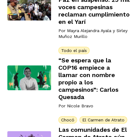
voces campesinas
reclaman cumplimiento
en el Yarí
rmen de Atrato
cadores
icto armado
el país
Por
Mayra Alejandra Ayala
y
Sirley
Muñoz Murillo
tigaciones
nes
ín Codazzi
es Consonante
Todo el país
“Se espera que la
COP16 empiece a
sis
ca
l
ra fórmula
llamar con nombre
propio a los
campesinos”: Carlos
rafía
ente
Quesada
oto
ros principios
Por
Nicole Bravo
Chocó
El Carmen de Atrato
d
rmen de Atrato
l de estilo
Las comunidades de El