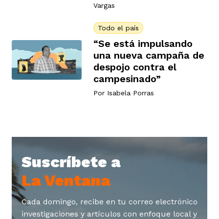
Vargas
Todo el país
“Se está impulsando
una nueva campaña de
despojo contra el
campesinado”
Por
Isabela Porras
Suscríbete a
La Ventana
Cada domingo, recibe en tu correo electrónico
investigaciones y artículos con enfoque local y