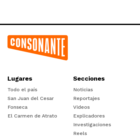
iego
acinto
Lugares
Secciones
Todo el país
Noticias
uan del Cesar
San Juan del Cesar
Reportajes
Fonseca
Videos
El Carmen de Atrato
Explicadores
a Ana
Tadó
Investigaciones
Reels