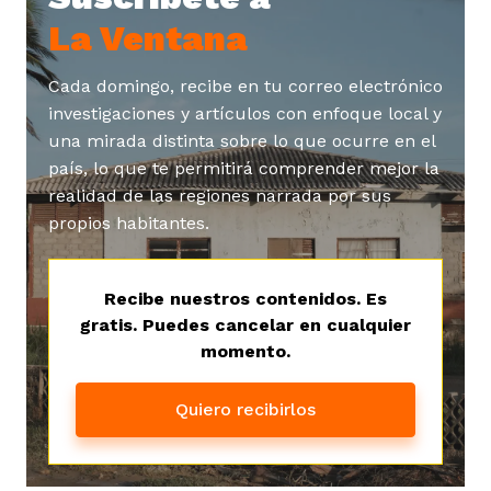
ast
La Ventana
ción
eca
ro equipo
Cada domingo, recibe en tu correo electrónico
investigaciones y artículos con enfoque local y
ra
na
e periodistas locales
una mirada distinta sobre lo que ocurre en el
país, lo que te permitirá comprender mejor la
realidad de las regiones narrada por sus
ación
z
licar nuestro contenido
propios habitantes.
ultura
ure
monios
Recibe nuestros contenidos. Es
gratis. Puedes cancelar en cualquier
momento.
iones 2023
 La Baja
tos
Quiero recibirlos
elíbano
ciones