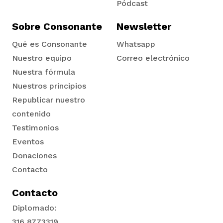
Pódcast
vena
Sobre Consonante
Newsletter
Qué es Consonante
Whatsapp
Nuestro equipo
Correo electrónico
Nuestra fórmula
co
Nuestros principios
Republicar nuestro
contenido
erres
Testimonios
Eventos
Donaciones
Contacto
Contacto
Diplomado:
316 8773319