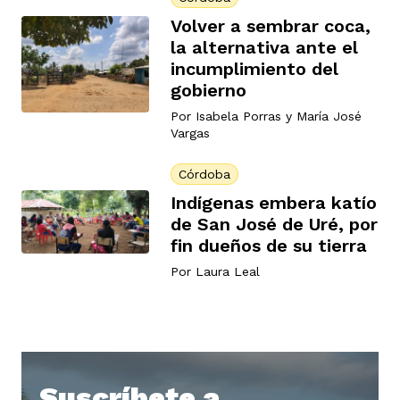
Volver a sembrar coca,
la alternativa ante el
rmen de Atrato
cadores
icto armado
incumplimiento del
el país
gobierno
Por
Isabela Porras
y
María José
Vargas
tigaciones
nes
ín Codazzi
es Consonante
Córdoba
Indígenas embera katío
sis
ca
l
ra fórmula
de San José de Uré, por
fin dueños de su tierra
Por
Laura Leal
rafía
ente
oto
ros principios
d
rmen de Atrato
l de estilo
Suscríbete a