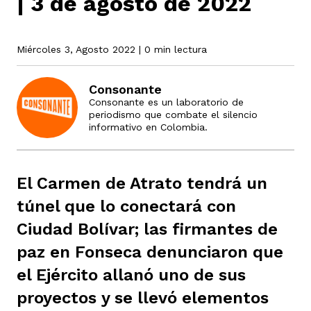
| 3 de agosto de 2022
rmen de Atrato
Miércoles 3, Agosto 2022
| 0 min lectura
cadores
icto armado
el país
Consonante
Consonante es un laboratorio de
tigaciones
nes
ín Codazzi
es Consonante
periodismo que combate el silencio
informativo en Colombia.
sis
ca
l
ra fórmula
El Carmen de Atrato tendrá un
túnel que lo conectará con
rafía
ente
oto
ros principios
Ciudad Bolívar; las firmantes de
paz en Fonseca denunciaron que
el Ejército allanó uno de sus
d
rmen de Atrato
l de estilo
proyectos y se llevó elementos