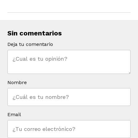
Sin comentarios
iego
Deja tu comentario
acinto
Nombre
uan del Cesar
Email
a Ana