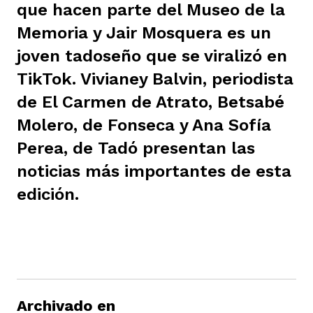
que hacen parte del Museo de la
ast
ción
eca
ro equipo
Memoria y Jair Mosquera es un
joven tadoseño que se viralizó en
ra
na
TikTok. Vivianey Balvin, periodista
e periodistas locales
de El Carmen de Atrato, Betsabé
Molero, de Fonseca y Ana Sofía
ación
z
licar nuestro contenido
Perea, de Tadó presentan las
noticias más importantes de esta
ultura
ure
monios
edición.
iones 2023
 La Baja
tos
elíbano
ciones
Archivado en