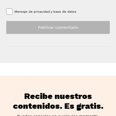
vena
Mensaje de
privacidad y base de datos
co
erres
Recibe nuestros
contenidos. Es gratis.