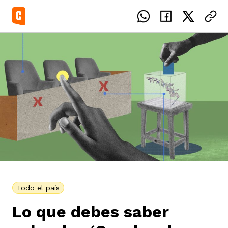
el país
icente del Caguán
ias
uan del Cesar
tajes
ro
Todo el país
Lo que debes saber
eca
s
os étnicos