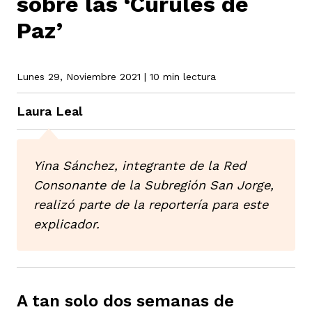
sobre las ‘Curules de
Paz’
rmen de Atrato
cadores
icto armado
el país
Lunes 29, Noviembre 2021
| 10 min lectura
tigaciones
nes
ín Codazzi
es Consonante
Laura Leal
sis
ca
l
Yina Sánchez, integrante de la Red
ra fórmula
Consonante de la Subregión San Jorge,
realizó parte de la reportería para este
rafía
ente
oto
ros principios
explicador.
d
rmen de Atrato
l de estilo
A tan solo dos semanas de