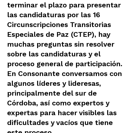
terminar el plazo para presentar
ast
ción
eca
ro equipo
las candidaturas por las 16
Circunscripciones Transitorias
ra
na
e periodistas locales
Especiales de Paz (CTEP), hay
muchas preguntas sin resolver
sobre las candidaturas y el
ación
z
licar nuestro contenido
proceso general de participación.
En Consonante conversamos con
ultura
ure
monios
algunos líderes y lideresas,
principalmente del sur de
Córdoba, así como expertos y
iones 2023
 La Baja
tos
expertas para hacer visibles las
dificultades y vacíos que tiene
elíbano
ciones
este proceso.