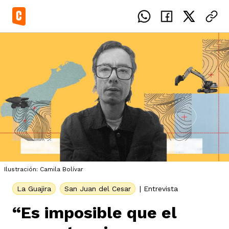
el país
icente del Caguán
ias
Ilustración: Camila Bolívar
uan del Cesar
tajes
ro
La Guajira
San Juan del Cesar
|
Entrevista
“Es imposible que el
eca
s
os étnicos