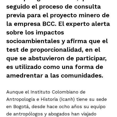
seguido el proceso de consulta
ast
ción
eca
ro equipo
previa para el proyecto minero de
la empresa BCC. El experto alerta
ra
na
e periodistas locales
sobre los impactos
socioambientales y afirma que el
test de proporcionalidad, en el
ación
z
licar nuestro contenido
que se abstuvieron de participar,
es utilizado como una forma de
ultura
ure
monios
amedrentar a las comunidades.
iones 2023
 La Baja
tos
Aunque el Instituto Colombiano de
Antropología e Historia (Icanh) tiene su sede
en Bogotá, desde hace ocho años su equipo
elíbano
ciones
de antropólogos y abogados han viajado