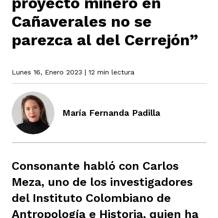
proyecto minero en
Cañaverales no se
rmen de Atrato
parezca al del Cerrejón”
cadores
icto armado
el país
Lunes 16, Enero 2023
| 12 min lectura
tigaciones
nes
ín Codazzi
es Consonante
María Fernanda Padilla
sis
ca
l
ra fórmula
rafía
ente
oto
ros principios
Consonante habló con Carlos
Meza, uno de los investigadores
d
rmen de Atrato
l de estilo
del Instituto Colombiano de
Antropología e Historia, quien ha