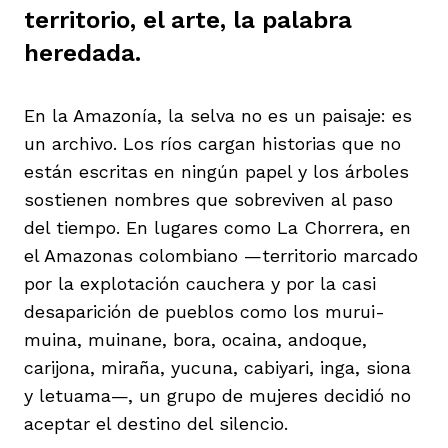
territorio, el arte, la palabra
heredada.
En la Amazonía, la selva no es un paisaje: es
iego
un archivo. Los ríos cargan historias que no
están escritas en ningún papel y los árboles
sostienen nombres que sobreviven al paso
acinto
del tiempo. En lugares como La Chorrera, en
el Amazonas colombiano —territorio marcado
por la explotación cauchera y por la casi
uan del Cesar
desaparición de pueblos como los murui-
muina, muinane, bora, ocaina, andoque,
carijona, miraña, yucuna, cabiyari, inga, siona
a Ana
y letuama—, un grupo de mujeres decidió no
aceptar el destino del silencio.