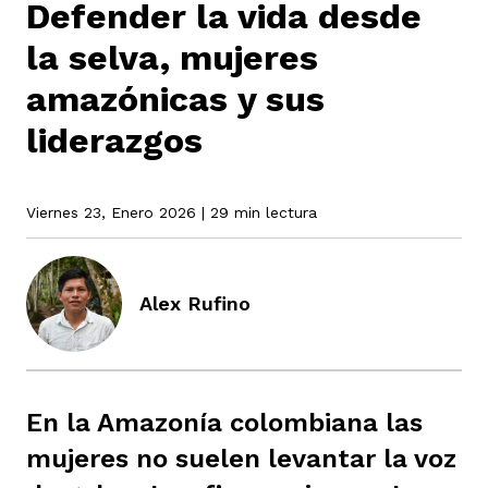
Defender la vida desde
la selva, mujeres
rmen de Atrato
cadores
icto armado
el país
amazónicas y sus
liderazgos
tigaciones
nes
ín Codazzi
es Consonante
Viernes 23, Enero 2026
| 29 min lectura
sis
ca
l
ra fórmula
Alex Rufino
rafía
ente
oto
ros principios
En la Amazonía colombiana las
d
rmen de Atrato
l de estilo
mujeres no suelen levantar la voz