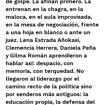
de golpe. La afinan primero. La
ast
ción
eca
ro equipo
entrenan en la chagra, en la
maloca, en el aula improvisada,
en la mesa de negociación, frente
ra
na
e periodistas locales
a una hoja en blanco o ante un
juez. Lena Estrada Añokasi,
ación
z
licar nuestro contenido
Clemencia Herrera, Daniela Peña
y Gilma Román aprendieron a
hablar así: despacio, con
ultura
ure
monios
memoria, con terquedad. No
llegaron al liderazgo por el
iones 2023
 La Baja
tos
camino recto de la política sino
por senderos más antiguos: la
elíbano
ciones
educación propia, la defensa del