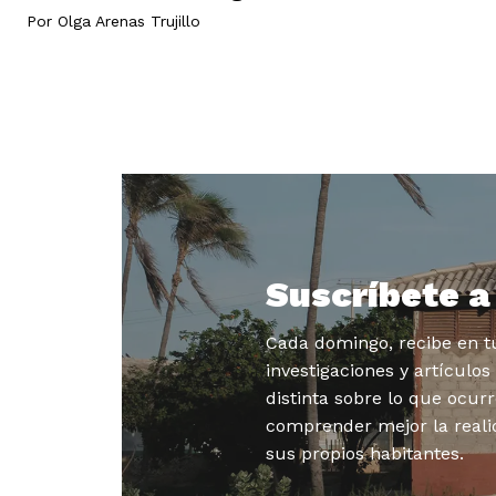
Por
Olga Arenas Trujillo
Suscríbete 
Cada domingo, recibe en tu
investigaciones y artículo
distinta sobre lo que ocurr
comprender mejor la reali
sus propios habitantes.