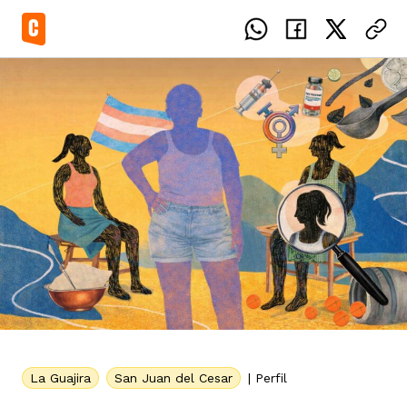
el país
icente del Caguán
ias
uan del Cesar
tajes
ro
La Guajira
San Juan del Cesar
|
Perfil
eca
s
os étnicos