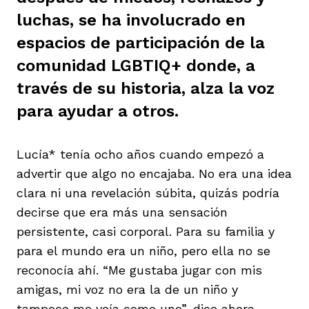
luchas, se ha involucrado en
ast
ción
eca
ro equipo
espacios de participación de la
comunidad LGBTIQ+ donde, a
ra
na
e periodistas locales
través de su historia, alza la voz
para ayudar a otros.
ación
z
licar nuestro contenido
Lucía* tenía ocho años cuando empezó a
advertir que algo no encajaba. No era una idea
ultura
ure
monios
clara ni una revelación súbita, quizás podría
decirse que era más una sensación
persistente, casi corporal. Para su familia y
iones 2023
 La Baja
tos
para el mundo era un niño, pero ella no se
reconocía ahí. “Me gustaba jugar con mis
amigas, mi voz no era la de un niño y
elíbano
ciones
tampoco me veía como uno”, dice ahora.