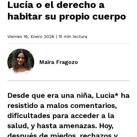
Lucía o el derecho a
habitar su propio cuerpo
rmen de Atrato
cadores
icto armado
el país
Viernes 16, Enero 2026
| 15 min lectura
tigaciones
nes
ín Codazzi
es Consonante
Maira Fragozo
sis
ca
l
ra fórmula
Desde que era una niña, Lucia* ha
rafía
ente
oto
ros principios
resistido a malos comentarios,
dificultades para acceder a la
d
rmen de Atrato
l de estilo
salud, y hasta amenazas. Hoy,
después de miedos, rechazos y