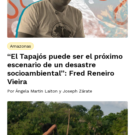
vena
Amazonas
co
“El Tapajós puede ser el próximo
escenario de un desastre
socioambiental”: Fred Reneiro
erres
Vieira
Por
Ángela Martin Laiton
y
Joseph Zárate