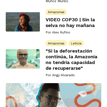
Muñoz Murillo
Amazonas
VIDEO COP30 | Sin la
selva no hay mañana
Por
Alex Rufino
iego
Amazonas
Leticia
“Si la deforestación
acinto
continúa, la Amazonía
no tendría capacidad
de recuperarse”
uan del Cesar
Por
Angy Alvarado
a Ana