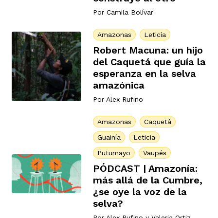
Por
Camila Bolívar
Amazonas
Leticia
Robert Macuna: un hijo
del Caquetá que guía la
esperanza en la selva
amazónica
Por
Alex Rufino
Amazonas
Caquetá
Guainía
Leticia
Putumayo
Vaupés
PÓDCAST | Amazonía:
más allá de la Cumbre,
¿se oye la voz de la
selva?
Por
Alex Rufino
y
Valeria Ortiz