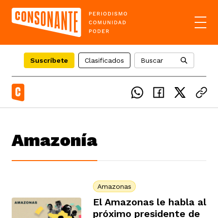
Suscríbete
Clasificados
Buscar
el país
Amazonía
icente del Caguán
ias
uan del Cesar
tajes
ro
Amazonas
El Amazonas le habla al
próximo presidente de
eca
s
os étnicos