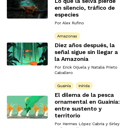
Lo que la selva pierde
en silencio, tráfico de
ast
ción
eca
ro equipo
especies
Por
Alex Rufino
ra
na
e periodistas locales
Amazonas
Diez años después, la
señal sigue sin llegar a
ación
z
licar nuestro contenido
la Amazonía
Por
Erick Orjuela
y
Natalia Prieto
Caballero
ultura
ure
monios
Guainía
Inírida
El dilema de la pesca
iones 2023
 La Baja
tos
ornamental en Guainía:
entre sustento y
territorio
elíbano
ciones
Por
Hermes López Cabria
y
Sirley