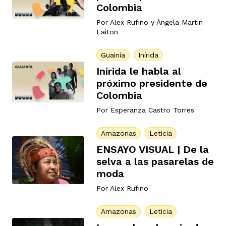
Colombia
Por
Alex Rufino
y
Ángela Martin
Laiton
rmen de Atrato
cadores
icto armado
el país
Guainía
Inírida
Inírida le habla al
tigaciones
nes
ín Codazzi
es Consonante
próximo presidente de
Colombia
Por
Esperanza Castro Torres
sis
ca
l
ra fórmula
Amazonas
Leticia
ENSAYO VISUAL | De la
rafía
ente
oto
ros principios
selva a las pasarelas de
moda
Por
Alex Rufino
d
rmen de Atrato
l de estilo
Amazonas
Leticia