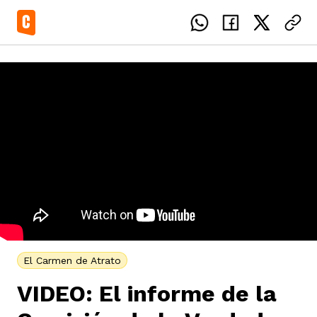
el país
icente del Caguán
ias
uan del Cesar
tajes
ro
El Carmen de Atrato
VIDEO: El informe de la
eca
s
os étnicos