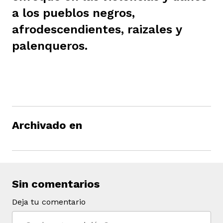
a los pueblos negros,
afrodescendientes, raizales y
palenqueros.
iego
acinto
Archivado en
uan del Cesar
Sin comentarios
a Ana
Deja tu comentario