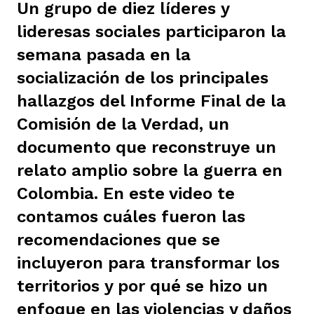
Un grupo de diez líderes y
ast
ción
eca
ro equipo
lideresas sociales participaron la
semana pasada en la
ra
socialización de los principales
na
e periodistas locales
hallazgos del Informe Final de la
Comisión de la Verdad, un
ación
z
licar nuestro contenido
documento que reconstruye un
relato amplio sobre la guerra en
ultura
ure
monios
Colombia. En este video te
contamos cuáles fueron las
recomendaciones que se
iones 2023
 La Baja
tos
incluyeron para transformar los
territorios y por qué se hizo un
elíbano
ciones
enfoque en las violencias y daños