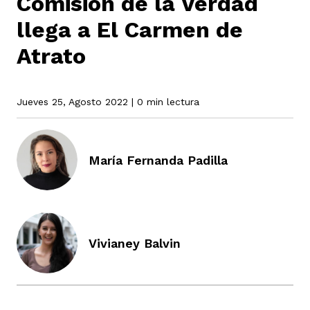
Comisión de la Verdad
llega a El Carmen de
Atrato
rmen de Atrato
cadores
icto armado
el país
Jueves 25, Agosto 2022
| 0 min lectura
tigaciones
nes
ín Codazzi
es Consonante
María Fernanda Padilla
sis
ca
l
ra fórmula
rafía
ente
oto
ros principios
Vivianey Balvin
d
rmen de Atrato
l de estilo