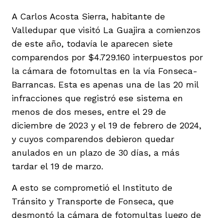
A Carlos Acosta Sierra, habitante de
Valledupar que visitó La Guajira a comienzos
de este año, todavía le aparecen siete
comparendos por $4.729.160 interpuestos por
iego
la cámara de fotomultas en la vía Fonseca-
Barrancas. Esta es apenas una de las 20 mil
infracciones que registró ese sistema en
acinto
menos de dos meses, entre el 29 de
diciembre de 2023 y el 19 de febrero de 2024,
y cuyos comparendos debieron quedar
uan del Cesar
anulados en un plazo de 30 días, a más
tardar el 19 de marzo.
a Ana
A esto se comprometió el Instituto de
Tránsito y Transporte de Fonseca, que
desmontó la cámara de fotomultas luego de