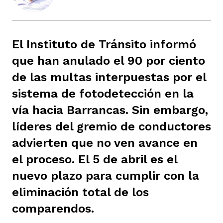
ast
ción
eca
ro equipo
El Instituto de Tránsito informó
ra
na
e periodistas locales
que han anulado el 90 por ciento
de las multas interpuestas por el
sistema de fotodetección en la
ación
z
licar nuestro contenido
vía hacia Barrancas. Sin embargo,
líderes del gremio de conductores
ultura
ure
monios
advierten que no ven avance en
el proceso. El 5 de abril es el
iones 2023
 La Baja
nuevo plazo para cumplir con la
tos
eliminación total de los
comparendos.
elíbano
ciones