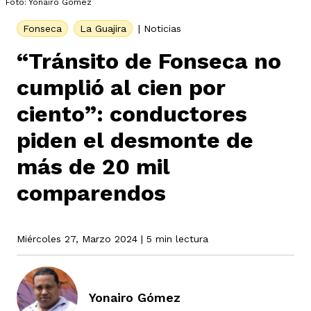
Foto: Yonairo Gómez
Fonseca
La Guajira
|
Noticias
rmen de Atrato
cadores
icto armado
el país
“Tránsito de Fonseca no
cumplió al cien por
tigaciones
nes
ciento”: conductores
ín Codazzi
es Consonante
piden el desmonte de
más de 20 mil
sis
ca
l
ra fórmula
comparendos
rafía
ente
oto
ros principios
Miércoles 27, Marzo 2024
| 5 min lectura
d
rmen de Atrato
l de estilo
Yonairo Gómez