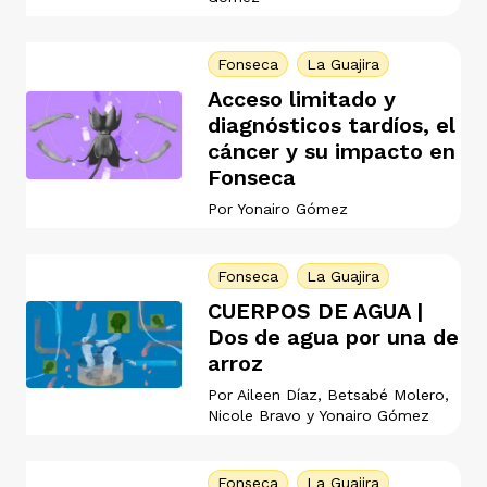
vena
Fonseca
La Guajira
Acceso limitado y
diagnósticos tardíos, el
cáncer y su impacto en
Fonseca
co
Por
Yonairo Gómez
erres
Fonseca
La Guajira
CUERPOS DE AGUA |
Dos de agua por una de
arroz
Por
Aileen Díaz
,
Betsabé Molero
,
Nicole Bravo
y
Yonairo Gómez
Fonseca
La Guajira