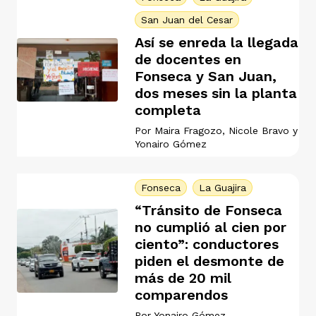
San Juan del Cesar
Así se enreda la llegada
de docentes en
Fonseca y San Juan,
dos meses sin la planta
completa
Por
Maira Fragozo
,
Nicole Bravo
y
Yonairo Gómez
Fonseca
La Guajira
“Tránsito de Fonseca
no cumplió al cien por
ciento”: conductores
piden el desmonte de
más de 20 mil
comparendos
Por
Yonairo Gómez