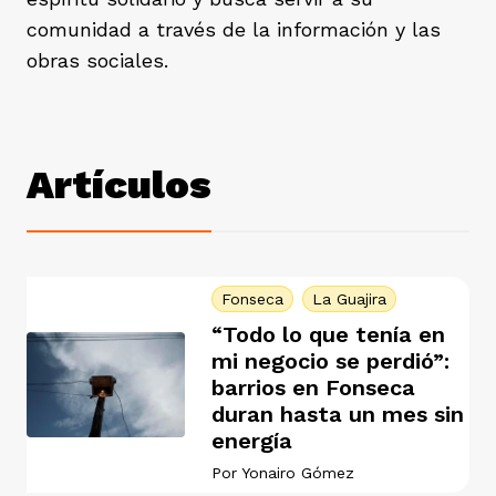
ast
comunidad a través de la información y las
ción
eca
ro equipo
obras sociales.
ra
na
e periodistas locales
Artículos
ación
z
licar nuestro contenido
ultura
ure
monios
Fonseca
La Guajira
“Todo lo que tenía en
mi negocio se perdió”:
iones 2023
barrios en Fonseca
 La Baja
tos
duran hasta un mes sin
energía
elíbano
Por
Yonairo Gómez
ciones