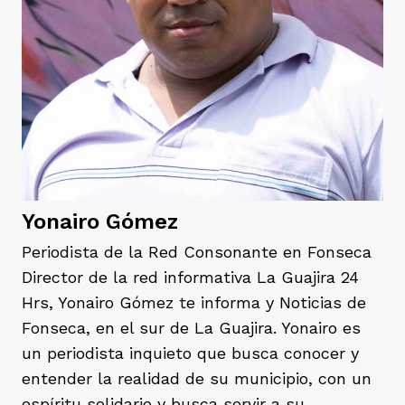
rmen de Atrato
cadores
icto armado
el país
tigaciones
nes
ín Codazzi
es Consonante
sis
ca
l
ra fórmula
Yonairo Gómez
Periodista de la Red Consonante en Fonseca
Director de la red informativa La Guajira 24
rafía
ente
oto
ros principios
Hrs, Yonairo Gómez te informa y Noticias de
Fonseca, en el sur de La Guajira. Yonairo es
un periodista inquieto que busca conocer y
d
rmen de Atrato
l de estilo
entender la realidad de su municipio, con un
espíritu solidario y busca servir a su