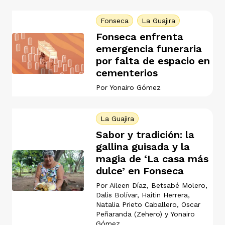
Fonseca
La Guajira
Fonseca enfrenta
emergencia funeraria
por falta de espacio en
iego
cementerios
Por
Yonairo Gómez
acinto
La Guajira
Sabor y tradición: la
gallina guisada y la
uan del Cesar
magia de ‘La casa más
dulce’ en Fonseca
Por
Aileen Díaz
,
Betsabé Molero
,
a Ana
Dalis Bolívar
,
Haitin Herrera
,
Natalia Prieto Caballero
,
Oscar
Peñaranda (Zehero)
y
Yonairo
Gómez