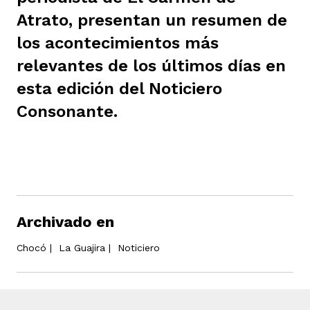
Atrato, presentan un resumen de
ast
ción
eca
ro equipo
los acontecimientos más
relevantes de los últimos días en
ra
na
e periodistas locales
esta edición del Noticiero
Consonante.
ación
z
licar nuestro contenido
ultura
ure
monios
Archivado en
iones 2023
 La Baja
tos
Chocó
|
La Guajira
|
Noticiero
elíbano
ciones