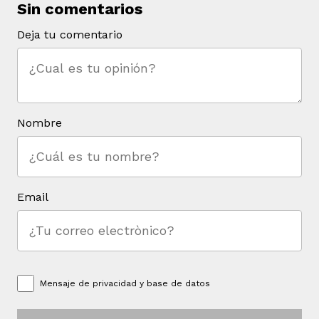
Sin comentarios
Deja tu comentario
iego
Nombre
acinto
Email
uan del Cesar
a Ana
Mensaje de
privacidad y base de datos