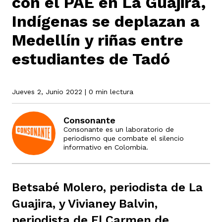
con el PAE en La Guajira,
Indígenas se deplazan a
Medellín y riñas entre
rmen de Atrato
cadores
icto armado
el país
estudiantes de Tadó
tigaciones
nes
ín Codazzi
es Consonante
Jueves 2, Junio 2022
| 0 min lectura
sis
ca
l
ra fórmula
Consonante
Consonante es un laboratorio de
periodismo que combate el silencio
informativo en Colombia.
rafía
ente
oto
ros principios
Betsabé Molero, periodista de La
d
rmen de Atrato
l de estilo
Guajira, y Vivianey Balvin,
periodista de El Carmen de