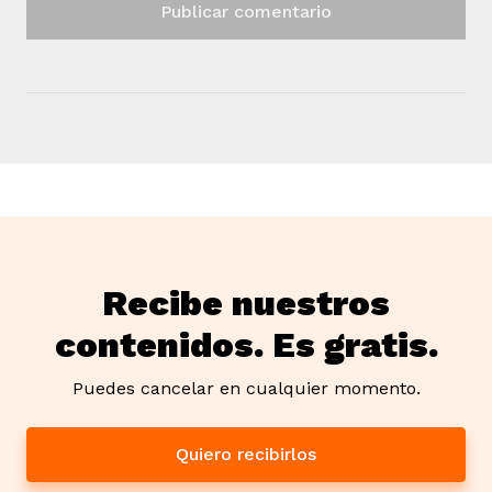
vena
co
erres
Recibe nuestros
contenidos. Es gratis.
Puedes cancelar en cualquier momento.
Quiero recibirlos