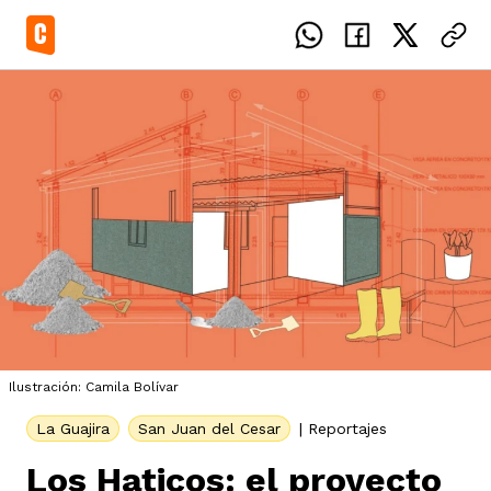
el país
icente del Caguán
ias
Ilustración: Camila Bolívar
uan del Cesar
tajes
ro
La Guajira
San Juan del Cesar
|
Reportajes
Los Haticos: el proyecto
eca
s
os étnicos