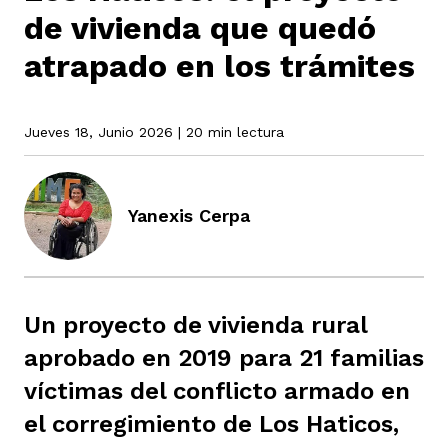
de vivienda que quedó
atrapado en los trámites
rmen de Atrato
cadores
icto armado
el país
Jueves 18, Junio 2026
| 20 min lectura
tigaciones
nes
ín Codazzi
es Consonante
Yanexis Cerpa
sis
ca
l
ra fórmula
rafía
ente
oto
ros principios
Un proyecto de vivienda rural
aprobado en 2019 para 21 familias
víctimas del conflicto armado en
d
rmen de Atrato
l de estilo
el corregimiento de Los Haticos,