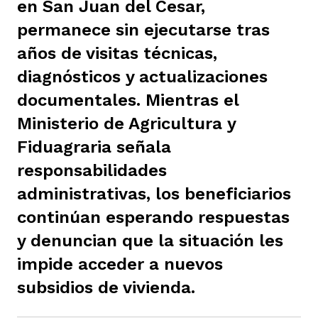
en San Juan del Cesar,
ast
ción
eca
ro equipo
permanece sin ejecutarse tras
años de visitas técnicas,
diagnósticos y actualizaciones
ra
na
e periodistas locales
documentales. Mientras el
Ministerio de Agricultura y
ación
z
licar nuestro contenido
Fiduagraria señala
responsabilidades
ultura
ure
administrativas, los beneficiarios
monios
continúan esperando respuestas
y denuncian que la situación les
iones 2023
 La Baja
tos
impide acceder a nuevos
subsidios de vivienda.
elíbano
ciones