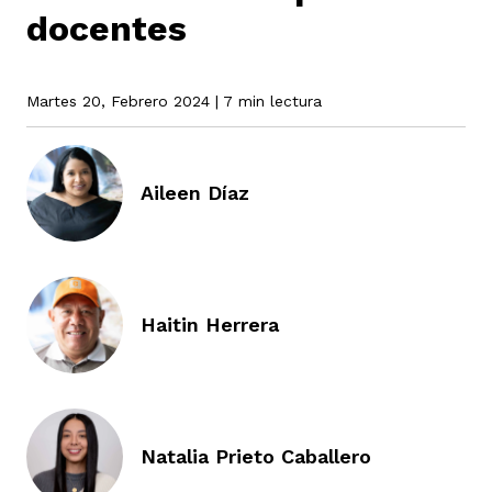
docentes
rmen de Atrato
cadores
icto armado
el país
Martes 20, Febrero 2024
| 7 min lectura
tigaciones
nes
ín Codazzi
es Consonante
Aileen Díaz
sis
ca
l
ra fórmula
Haitin Herrera
rafía
ente
oto
ros principios
d
rmen de Atrato
l de estilo
Natalia Prieto Caballero