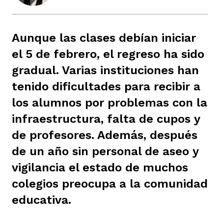
ast
ción
eca
ro equipo
Aunque las clases debían iniciar
el 5 de febrero, el regreso ha sido
ra
na
e periodistas locales
gradual. Varias instituciones han
tenido dificultades para recibir a
ación
z
licar nuestro contenido
los alumnos por problemas con la
infraestructura, falta de cupos y
ultura
ure
monios
de profesores. Además, después
de un año sin personal de aseo y
vigilancia el estado de muchos
iones 2023
 La Baja
tos
colegios preocupa a la comunidad
educativa.
elíbano
ciones