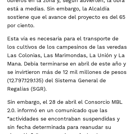
obreros en la zona y, según advierten, la obra
está a medias. Sin embargo, la Alcaldía
sostiene que el avance del proyecto es del 65
por ciento.
Esta vía es necesaria para el transporte de
iego
los cultivos de los campesinos de las veredas
Las Colonias, Las Marimondas, La Unión y La
Mana. Debía terminarse en abril de este año y
acinto
se invirtieron más de 12 mil millones de pesos
(12.797.129.135) del Sistema General de
Regalías (SGR).
uan del Cesar
Sin embargo, el 28 de abril el Consorcio MBL
2.0. informó en un comunicado que las
a Ana
“actividades se encontraban suspendidas y
sin fecha determinada para reanudar su