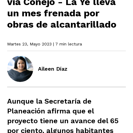
vía Conejo - La Ye lleva
un mes frenada por
rmen de Atrato
obras de alcantarillado
cadores
icto armado
el país
Martes 23, Mayo 2023
| 7 min lectura
tigaciones
nes
ín Codazzi
es Consonante
Aileen Díaz
sis
ca
l
ra fórmula
rafía
ente
oto
ros principios
Aunque la Secretaría de
Planeación afirma que el
d
rmen de Atrato
l de estilo
proyecto tiene un avance del 65
por ciento, algunos habitantes