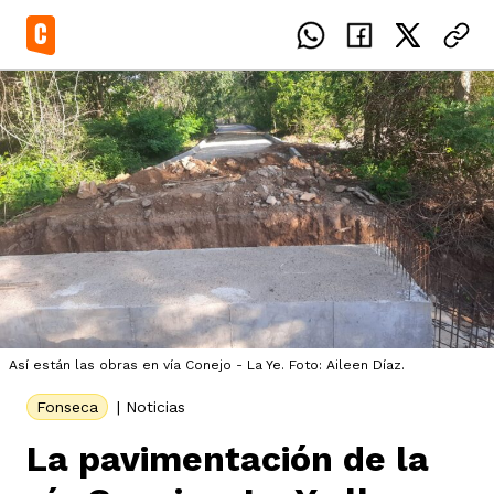
el país
icente del Caguán
ias
Así están las obras en vía Conejo - La Ye. Foto: Aileen Díaz.
uan del Cesar
tajes
ro
Fonseca
|
Noticias
La pavimentación de la
eca
s
os étnicos