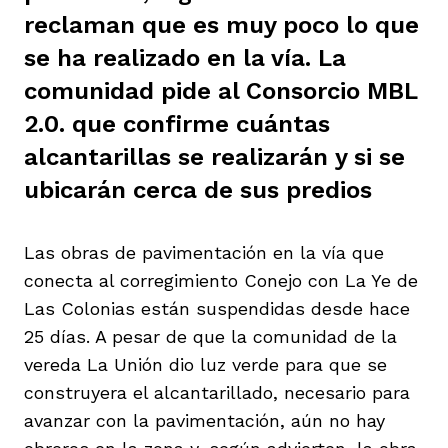
reclaman que es muy poco lo que
ast
ción
eca
ro equipo
se ha realizado en la vía. La
comunidad pide al Consorcio MBL
ra
na
e periodistas locales
2.0. que confirme cuántas
alcantarillas se realizarán y si se
ubicarán cerca de sus predios
ación
z
licar nuestro contenido
Las obras de pavimentación en la vía que
ultura
ure
monios
conecta al corregimiento Conejo con La Ye de
Las Colonias están suspendidas desde hace
25 días. A pesar de que la comunidad de la
iones 2023
 La Baja
tos
vereda La Unión dio luz verde para que se
construyera el alcantarillado, necesario para
avanzar con la pavimentación, aún no hay
elíbano
ciones