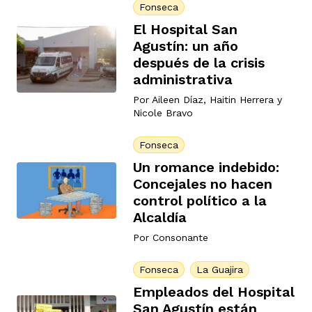
Fonseca
El Hospital San
Agustín: un año
después de la crisis
administrativa
Por
Aileen Díaz
,
Haitin Herrera
y
Nicole Bravo
Fonseca
Un romance indebido:
Concejales no hacen
control político a la
Alcaldía
Por
Consonante
Fonseca
La Guajira
Empleados del Hospital
San Agustín están