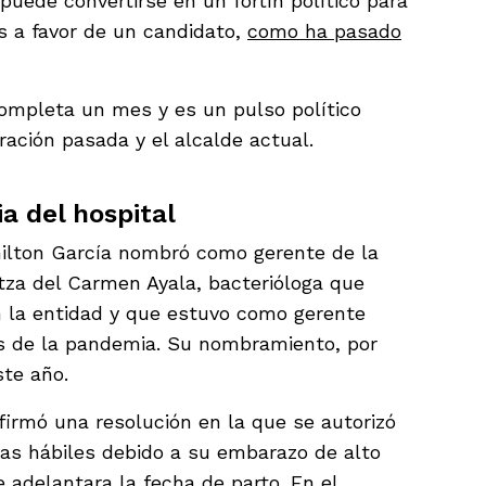
 puede convertirse en un fortín político para
s a favor de un candidato,
como ha pasado
 completa un mes y es un pulso político
ración pasada y el alcalde actual.
ia del hospital
ilton García nombró como gerente de la
itza del Carmen Ayala, bacterióloga que
n la entidad y que estuvo como gerente
s de la pandemia. Su nombramiento, por
ste año.
firmó una resolución en la que se autorizó
as hábiles debido a su embarazo de alto
e adelantara la fecha de parto. En el