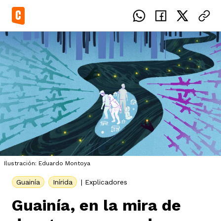
el país
icente del Caguán
ias
Ilustración: Eduardo Montoya
uan del Cesar
tajes
ro
Guainía
Inírida
|
Explicadores
Guainía, en la mira de
eca
s
os étnicos