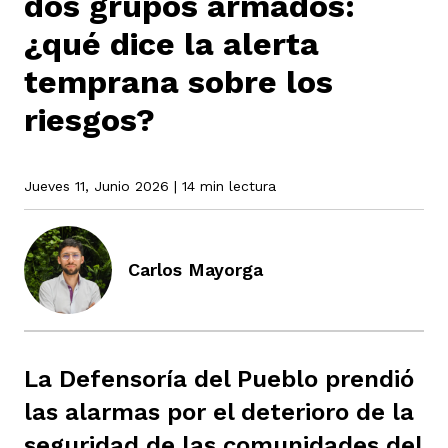
dos grupos armados:
¿qué dice la alerta
rmen de Atrato
temprana sobre los
cadores
icto armado
el país
riesgos?
tigaciones
nes
ín Codazzi
es Consonante
Jueves 11, Junio 2026
| 14 min lectura
sis
ca
l
ra fórmula
Carlos Mayorga
rafía
ente
oto
ros principios
La Defensoría del Pueblo prendió
d
rmen de Atrato
l de estilo
las alarmas por el deterioro de la
seguridad de las comunidades del