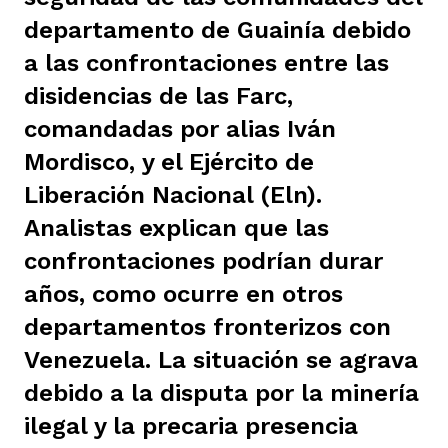
ast
departamento de Guainía debido
ción
eca
ro equipo
a las confrontaciones entre las
disidencias de las Farc,
ra
na
e periodistas locales
comandadas por alias Iván
Mordisco, y el Ejército de
ación
z
licar nuestro contenido
Liberación Nacional (Eln).
Analistas explican que las
confrontaciones podrían durar
ultura
ure
monios
años, como ocurre en otros
departamentos fronterizos con
iones 2023
 La Baja
tos
Venezuela. La situación se agrava
debido a la disputa por la minería
ilegal y la precaria presencia
elíbano
ciones