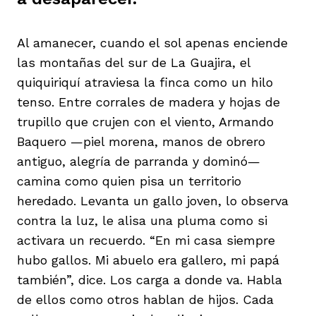
Al amanecer, cuando el sol apenas enciende
las montañas del sur de La Guajira, el
quiquiriquí atraviesa la finca como un hilo
iego
tenso. Entre corrales de madera y hojas de
trupillo que crujen con el viento, Armando
Baquero —piel morena, manos de obrero
acinto
antiguo, alegría de parranda y dominó—
camina como quien pisa un territorio
heredado. Levanta un gallo joven, lo observa
uan del Cesar
contra la luz, le alisa una pluma como si
activara un recuerdo. “En mi casa siempre
hubo gallos. Mi abuelo era gallero, mi papá
a Ana
también”, dice. Los carga a donde va. Habla
de ellos como otros hablan de hijos. Cada