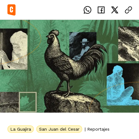
el país
icente del Caguán
ias
uan del Cesar
tajes
ro
La Guajira
San Juan del Cesar
|
Reportajes
eca
s
os étnicos