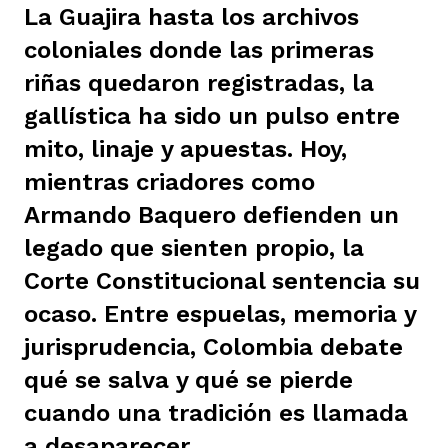
La Guajira hasta los archivos
ast
ción
eca
ro equipo
coloniales donde las primeras
riñas quedaron registradas, la
ra
na
e periodistas locales
gallística ha sido un pulso entre
mito, linaje y apuestas. Hoy,
mientras criadores como
ación
z
licar nuestro contenido
Armando Baquero defienden un
legado que sienten propio, la
ultura
ure
monios
Corte Constitucional sentencia su
ocaso. Entre espuelas, memoria y
jurisprudencia, Colombia debate
iones 2023
 La Baja
tos
qué se salva y qué se pierde
cuando una tradición es llamada
elíbano
ciones
a desaparecer.