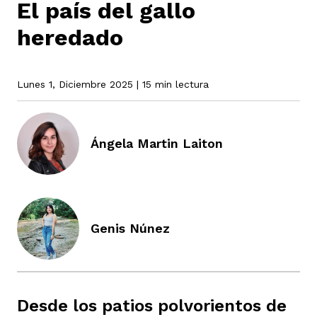
El país del gallo
heredado
rmen de Atrato
cadores
icto armado
el país
Lunes 1, Diciembre 2025
| 15 min lectura
tigaciones
nes
ín Codazzi
es Consonante
Ángela Martin Laiton
sis
ca
l
ra fórmula
rafía
ente
oto
ros principios
Genis Núnez
d
rmen de Atrato
l de estilo
Desde los patios polvorientos de