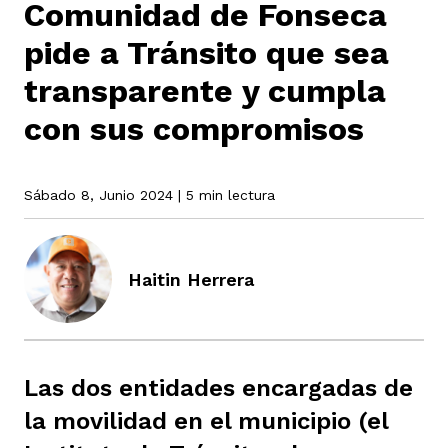
Comunidad de Fonseca
pide a Tránsito que sea
rmen de Atrato
cadores
icto armado
el país
transparente y cumpla
con sus compromisos
tigaciones
nes
ín Codazzi
es Consonante
Sábado 8, Junio 2024
| 5 min lectura
sis
ca
l
ra fórmula
Haitin Herrera
rafía
ente
oto
ros principios
Las dos entidades encargadas de
d
rmen de Atrato
l de estilo
la movilidad en el municipio (el