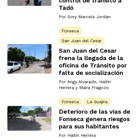
control de tránsito a
Tadó
Por
Sory Marcela Jordan
Fonseca
San Juan del Cesar
San Juan del Cesar
frena la llegada de la
oficina de Tránsito por
falta de socialización
Por
Angy Alvarado
,
Haitin
Herrera
y
Maira Fragozo
Fonseca
La Guajira
Deterioro de las vías de
Fonseca genera riesgos
para sus habitantes
Por
Haitin Herrera