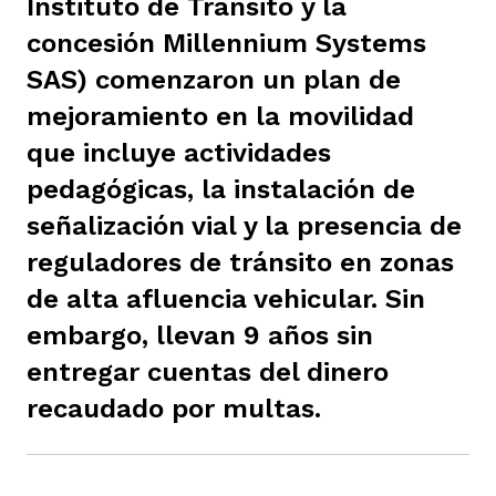
Instituto de Tránsito y la
ast
ción
eca
ro equipo
concesión Millennium Systems
SAS) comenzaron un plan de
mejoramiento en la movilidad
ra
na
e periodistas locales
que incluye actividades
pedagógicas, la instalación de
ación
z
licar nuestro contenido
señalización vial y la presencia de
reguladores de tránsito en zonas
de alta afluencia vehicular. Sin
ultura
ure
monios
embargo, llevan 9 años sin
entregar cuentas del dinero
iones 2023
 La Baja
tos
recaudado por multas.
elíbano
ciones