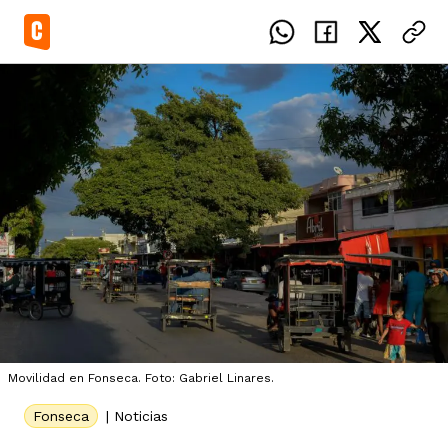
el país
icente del Caguán
ias
uan del Cesar
tajes
ro
Movilidad en Fonseca. Foto: Gabriel Linares.
Fonseca
|
Noticias
eca
s
os étnicos