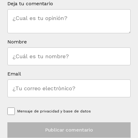
Deja tu comentario
Nombre
iego
acinto
Email
uan del Cesar
Mensaje de
privacidad y base de datos
a Ana