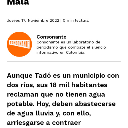
Mala
rmen de Atrato
Jueves 17, Noviembre 2022
| 0 min lectura
cadores
icto armado
el país
Consonante
Consonante es un laboratorio de
tigaciones
nes
ín Codazzi
es Consonante
periodismo que combate el silencio
informativo en Colombia.
sis
ca
l
ra fórmula
Aunque Tadó es un municipio con
dos ríos, sus 18 mil habitantes
rafía
ente
oto
ros principios
reclaman que no tienen agua
potable. Hoy, deben abastecerse
de agua lluvia y, con ello,
d
rmen de Atrato
l de estilo
arriesgarse a contraer