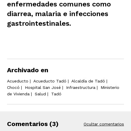
enfermedades comunes como
ast
ción
eca
ro equipo
diarrea, malaria e infecciones
gastrointestinales.
ra
na
e periodistas locales
ación
z
licar nuestro contenido
Archivado en
ultura
ure
monios
Acueducto
|
Acueducto Tadó
|
Alcaldía de Tadó
|
Chocó
|
Hospital San José
|
Infraestructura
|
Ministerio
de Vivienda
|
Salud
|
Tadó
iones 2023
 La Baja
tos
Comentarios (3)
Ocultar comentarios
elíbano
ciones