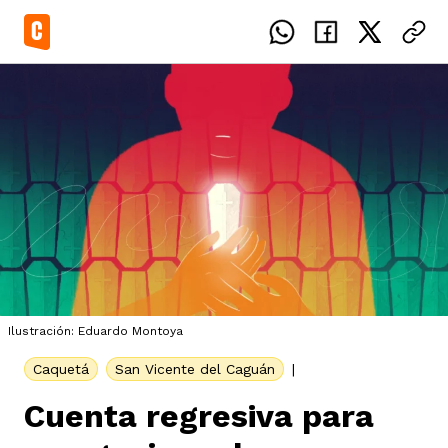
el país
icente del Caguán
ias
Ilustración: Eduardo Montoya
uan del Cesar
tajes
ro
Caquetá
San Vicente del Caguán
|
Cuenta regresiva para
eca
s
os étnicos