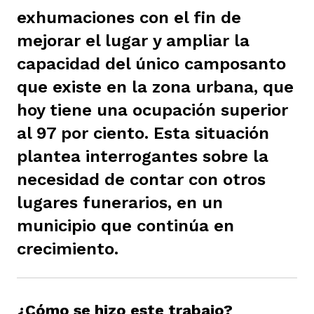
exhumaciones con el fin de
ast
ción
eca
ro equipo
mejorar el lugar y ampliar la
capacidad del único camposanto
ra
na
e periodistas locales
que existe en la zona urbana, que
hoy tiene una ocupación superior
al 97 por ciento. Esta situación
ación
z
licar nuestro contenido
plantea interrogantes sobre la
necesidad de contar con otros
ultura
ure
monios
lugares funerarios, en un
municipio que continúa en
iones 2023
 La Baja
tos
crecimiento.
elíbano
ciones
¿Cómo se hizo este trabajo?