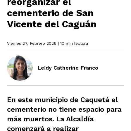
reorganizar el
cementerio de San
rmen de Atrato
Vicente del Caguán
cadores
icto armado
el país
Viernes 27, Febrero 2026
| 10 min lectura
tigaciones
nes
ín Codazzi
es Consonante
Leidy Catherine Franco
sis
ca
l
ra fórmula
rafía
ente
oto
ros principios
En este municipio de Caquetá el
cementerio no tiene espacio para
d
rmen de Atrato
l de estilo
más muertos. La Alcaldía
comenzará a realizar