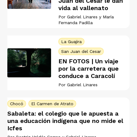
Juan del Cesar le dan
vida al vallenato
Por
Gabriel Linares
y
María
Fernanda Padilla
La Guajira
San Juan del Cesar
EN FOTOS | Un viaje
por la carretera que
conduce a Caracolí
Por
Gabriel Linares
Chocó
El Carmen de Atrato
Sabaleta: el colegio que le apuesta a
una educación indígena que no mide el
Icfes