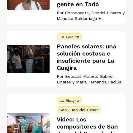
gente en Tadó
vena
Por
Consonante
,
Gabriel Linares
y
Manuela Saldarriaga H.
La Guajira
Paneles solares: una
co
solución costosa e
insuficiente para La
Guajira
erres
Por
Betsabé Molero
,
Gabriel
Linares
y
María Fernanda Padilla
La Guajira
San Juan del Cesar
Video: Los
compositores de San