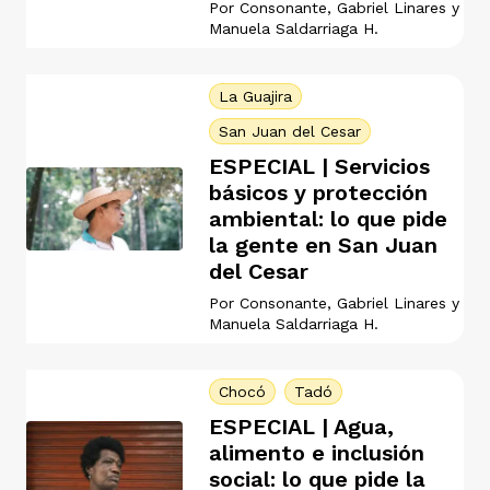
Por
Consonante
,
Gabriel Linares
y
Manuela Saldarriaga H.
La Guajira
San Juan del Cesar
iego
ESPECIAL | Servicios
básicos y protección
ambiental: lo que pide
acinto
la gente en San Juan
del Cesar
Por
Consonante
,
Gabriel Linares
y
Manuela Saldarriaga H.
uan del Cesar
Chocó
Tadó
a Ana
ESPECIAL | Agua,
alimento e inclusión
social: lo que pide la