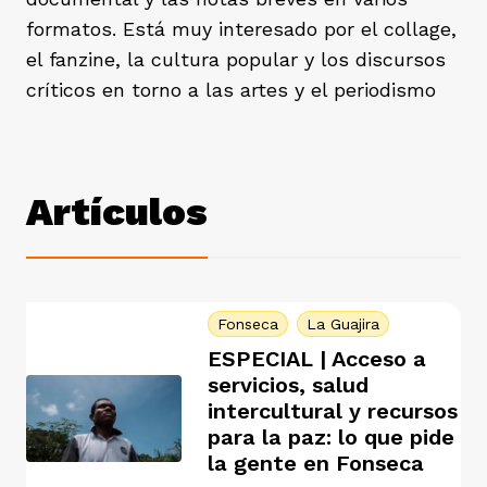
ast
formatos. Está muy interesado por el collage,
ción
eca
ro equipo
el fanzine, la cultura popular y los discursos
críticos en torno a las artes y el periodismo
ra
na
e periodistas locales
Artículos
ación
z
licar nuestro contenido
ultura
ure
monios
Fonseca
La Guajira
ESPECIAL | Acceso a
iones 2023
 La Baja
tos
servicios, salud
intercultural y recursos
para la paz: lo que pide
la gente en Fonseca
elíbano
ciones