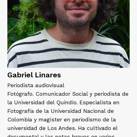
rmen de Atrato
cadores
icto armado
el país
tigaciones
nes
ín Codazzi
es Consonante
sis
ca
l
ra fórmula
Gabriel Linares
Periodista audiovisual
Fotógrafo. Comunicador Social y periodista de
rafía
ente
oto
ros principios
la Universidad del Quindío. Especialista en
Fotografía de la Universidad Nacional de
Colombia y magíster en periodismo de la
d
rmen de Atrato
l de estilo
universidad de Los Andes. Ha cultivado el
documental y las notas breves en varios