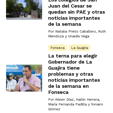
Juan del Cesar se
quedan sin PAE y otras
noticias importantes
rmen de Atrato
cadores
icto armado
el país
de la semana
Por
Natalia Prieto Caballero
,
Ruth
Mendoza
y
Unaidis Vega
tigaciones
nes
ín Codazzi
es Consonante
Fonseca
La Guajira
La terna para elegir
sis
ca
l
ra fórmula
Gobernador de La
Guajira tiene
problemas y otras
rafía
ente
noticias importantes
oto
ros principios
de la semana en
Fonseca
d
Por
Aileen Díaz
,
Haitin Herrera
,
rmen de Atrato
l de estilo
María Fernanda Padilla
y
Yonairo
Gómez