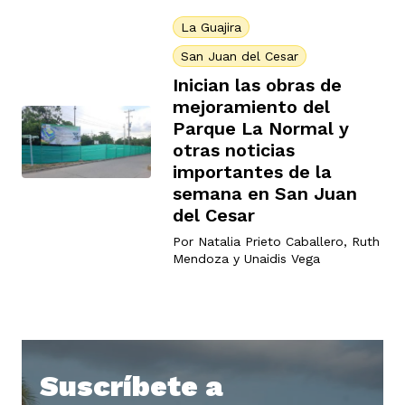
ast
ción
eca
ro equipo
La Guajira
San Juan del Cesar
Inician las obras de
ra
na
e periodistas locales
mejoramiento del
Parque La Normal y
otras noticias
ación
importantes de la
z
licar nuestro contenido
semana en San Juan
del Cesar
ultura
ure
Por
Natalia Prieto Caballero
,
Ruth
monios
Mendoza
y
Unaidis Vega
iones 2023
 La Baja
tos
Suscríbete a
elíbano
ciones