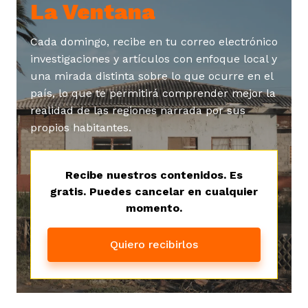
La Ventana
Cada domingo, recibe en tu correo electrónico
investigaciones y artículos con enfoque local y
una mirada distinta sobre lo que ocurre en el
país, lo que te permitirá comprender mejor la
iego
realidad de las regiones narrada por sus
propios habitantes.
acinto
Recibe nuestros contenidos. Es
gratis. Puedes cancelar en cualquier
uan del Cesar
momento.
Quiero recibirlos
a Ana