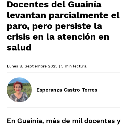
Docentes del Guainía
levantan parcialmente el
rmen de Atrato
cadores
icto armado
el país
paro, pero persiste la
crisis en la atención en
tigaciones
nes
ín Codazzi
es Consonante
salud
sis
ca
Lunes 8, Septiembre 2025
| 5 min lectura
l
ra fórmula
rafía
ente
Esperanza Castro Torres
oto
ros principios
d
rmen de Atrato
l de estilo
En Guainía, más de mil docentes y