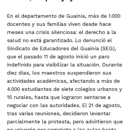
En el departamento de Guainía, más de 1.000
docentes y sus familias viven desde hace
meses una crisis silenciosa: el derecho a la
salud no está garantizado. Lo denunció el
iego
Sindicato de Educadores del Guainía (SEG),
que el pasado 11 de agosto inició un paro
acinto
indefinido para visibilizar la situación. Durante
diez días, los maestros suspendieron sus
actividades académicas, afectando a más de
uan del Cesar
4.000 estudiantes de siete colegios urbanos y
15 rurales, hasta que lograron sentarse a
negociar con las autoridades. El 21 de agosto,
a Ana
tras varias reuniones, decidieron levantar
parcialmente la protesta, pero advirtieron que
no volverán por completo a las aulas hasta