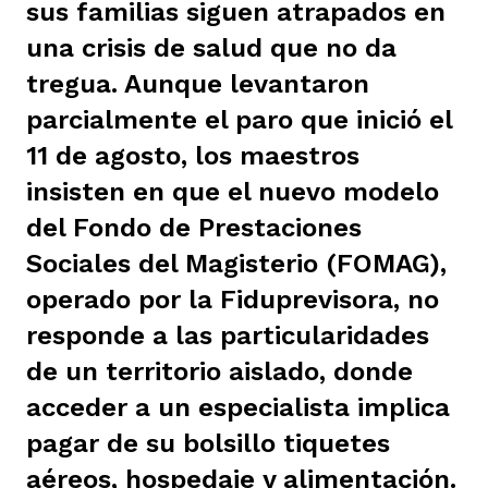
sus familias siguen atrapados en
ast
ción
eca
ro equipo
una crisis de salud que no da
tregua. Aunque levantaron
parcialmente el paro que inició el
ra
na
e periodistas locales
11 de agosto, los maestros
insisten en que el nuevo modelo
ación
z
licar nuestro contenido
del Fondo de Prestaciones
Sociales del Magisterio (FOMAG),
ultura
ure
monios
operado por la Fiduprevisora, no
responde a las particularidades
de un territorio aislado, donde
iones 2023
 La Baja
tos
acceder a un especialista implica
pagar de su bolsillo tiquetes
elíbano
ciones
aéreos, hospedaje y alimentación.