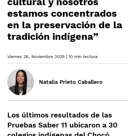
cultural y nosotros
estamos concentrados
rmen de Atrato
en la preservación de la
cadores
icto armado
el país
tradición indígena”
tigaciones
nes
ín Codazzi
es Consonante
Viernes 28, Noviembre 2025
| 10 min lectura
sis
ca
l
ra fórmula
Natalia Prieto Caballero
rafía
ente
oto
ros principios
Los últimos resultados de las
d
rmen de Atrato
l de estilo
Pruebas Saber 11 ubicaron a 30
colegios indígenas del Chocó