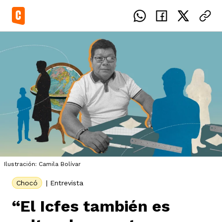
el país
icente del Caguán
ias
Ilustración: Camila Bolívar
uan del Cesar
tajes
ro
Chocó
|
Entrevista
“El Icfes también es
eca
s
os étnicos