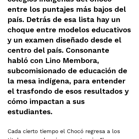
ast
entre los puntajes más bajos del
ción
eca
ro equipo
país. Detrás de esa lista hay un
choque entre modelos educativos
ra
na
e periodistas locales
y un examen diseñado desde el
centro del país. Consonante
ación
z
licar nuestro contenido
habló con Lino Membora,
subcomisionado de educación de
la mesa indígena, para entender
ultura
ure
monios
el trasfondo de esos resultados y
cómo impactan a sus
iones 2023
 La Baja
tos
estudiantes.
Cada cierto tiempo el Chocó regresa a los
elíbano
ciones