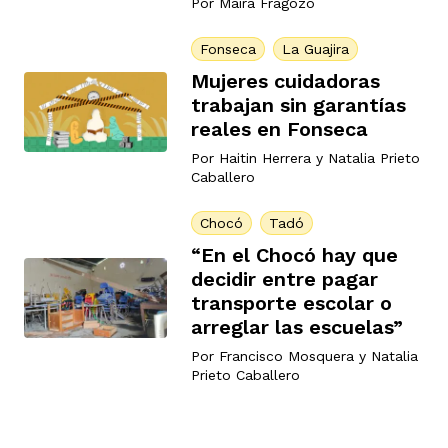
Por
Maira Fragozo
Fonseca
La Guajira
Mujeres cuidadoras
trabajan sin garantías
reales en Fonseca
Por
Haitin Herrera
y
Natalia Prieto
Caballero
Chocó
Tadó
“En el Chocó hay que
decidir entre pagar
transporte escolar o
arreglar las escuelas”
Por
Francisco Mosquera
y
Natalia
Prieto Caballero