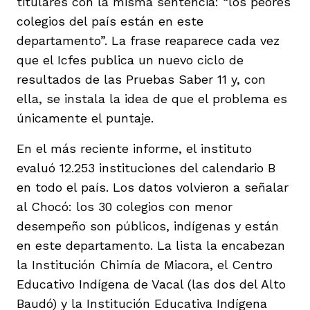
titulares con la misma sentencia: “los peores
colegios del país están en este
departamento”. La frase reaparece cada vez
que el Icfes publica un nuevo ciclo de
resultados de las Pruebas Saber 11 y, con
iego
ella, se instala la idea de que el problema es
únicamente el puntaje.
En el más reciente informe, el instituto
acinto
evaluó 12.253 instituciones del calendario B
en todo el país. Los datos volvieron a señalar
al Chocó: los 30 colegios con menor
uan del Cesar
desempeño son públicos, indígenas y están
en este departamento. La lista la encabezan
a Ana
la Institución Chimía de Miacora, el Centro
Educativo Indígena de Vacal (las dos del Alto
Baudó) y la Institución Educativa Indígena