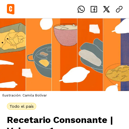
el país
icente del Caguán
ias
Ilustración: Camila Bolívar
uan del Cesar
tajes
ro
Todo el país
Recetario Consonante |
eca
s
os étnicos