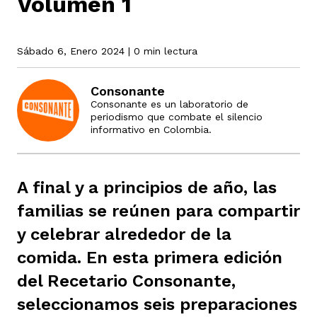
Volumen 1
rmen de Atrato
cadores
Sábado 6, Enero 2024
| 0 min lectura
icto armado
el país
Consonante
Consonante es un laboratorio de
tigaciones
nes
ín Codazzi
es Consonante
periodismo que combate el silencio
informativo en Colombia.
sis
ca
l
ra fórmula
A final y a principios de año, las
familias se reúnen para compartir
rafía
ente
oto
ros principios
y celebrar alrededor de la
comida. En esta primera edición
del Recetario Consonante,
d
rmen de Atrato
l de estilo
seleccionamos seis preparaciones