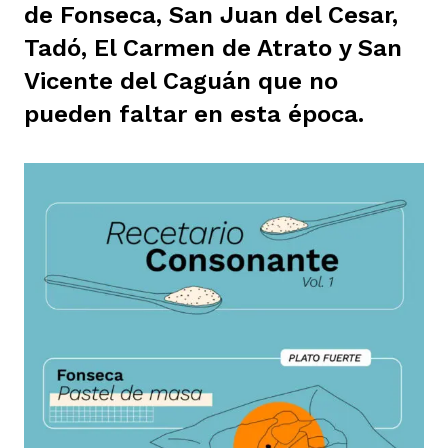
de Fonseca, San Juan del Cesar,
ast
ción
eca
ro equipo
Tadó, El Carmen de Atrato y San
Vicente del Caguán que no
ra
na
e periodistas locales
pueden faltar en esta época.
ación
z
licar nuestro contenido
ultura
ure
monios
iones 2023
 La Baja
tos
elíbano
ciones