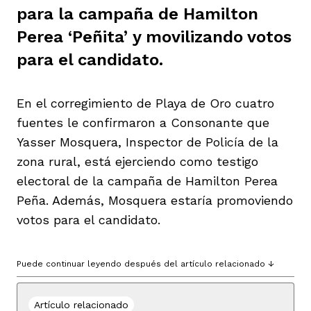
para la campaña de Hamilton
ast
ción
eca
ro equipo
Perea ‘Peñita’ y movilizando votos
para el candidato.
ra
na
e periodistas locales
En el corregimiento de Playa de Oro cuatro
fuentes le confirmaron a Consonante que
ación
z
licar nuestro contenido
Yasser Mosquera, Inspector de Policía de la
zona rural, está ejerciendo como testigo
electoral de la campaña de Hamilton Perea
ultura
ure
monios
Peña. Además, Mosquera estaría promoviendo
votos para el candidato.
iones 2023
 La Baja
tos
Puede continuar leyendo después del artículo relacionado ↓
elíbano
ciones
Artículo relacionado