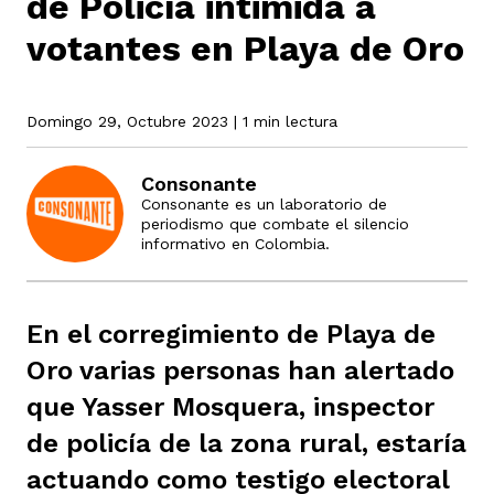
de Policía intimida a
votantes en Playa de Oro
rmen de Atrato
cadores
icto armado
el país
Domingo 29, Octubre 2023
| 1 min lectura
tigaciones
nes
ín Codazzi
es Consonante
Consonante
Consonante es un laboratorio de
periodismo que combate el silencio
informativo en Colombia.
sis
ca
l
ra fórmula
En el corregimiento de Playa de
rafía
ente
oto
ros principios
Oro varias personas han alertado
que Yasser Mosquera, inspector
d
rmen de Atrato
l de estilo
de policía de la zona rural, estaría
actuando como testigo electoral