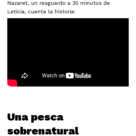
Nazaret, un resguardo a 30 minutos de
Leticia, cuenta la historia:
iego
acinto
uan del Cesar
Una pesca
a Ana
sobrenatural