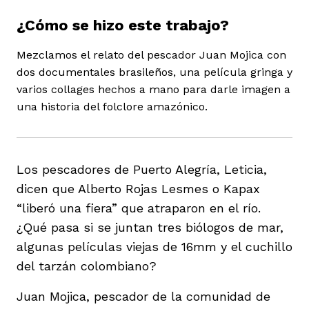
ast
ción
eca
ro equipo
¿Cómo se hizo este trabajo?
Mezclamos el relato del pescador Juan Mojica con
dos documentales brasileños, una película gringa y
ra
na
e periodistas locales
varios collages hechos a mano para darle imagen a
una historia del folclore amazónico.
ación
z
licar nuestro contenido
Los pescadores de Puerto Alegría, Leticia,
ultura
ure
monios
dicen que Alberto Rojas Lesmes o Kapax
“liberó una fiera” que atraparon en el río.
¿Qué pasa si se juntan tres biólogos de mar,
iones 2023
 La Baja
tos
algunas películas viejas de 16mm y el cuchillo
del tarzán colombiano?
elíbano
Juan Mojica, pescador de la comunidad de
ciones