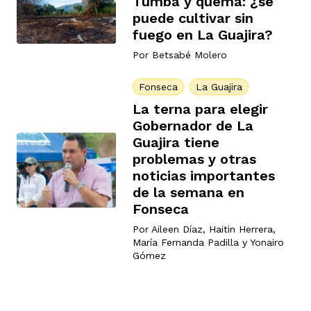
Tumba y quema: ¿se
puede cultivar sin
fuego en La Guajira?
Por
Betsabé Molero
Fonseca
La Guajira
La terna para elegir
Gobernador de La
Guajira tiene
problemas y otras
noticias importantes
de la semana en
Fonseca
Por
Aileen Díaz
,
Haitin Herrera
,
María Fernanda Padilla
y
Yonairo
Gómez