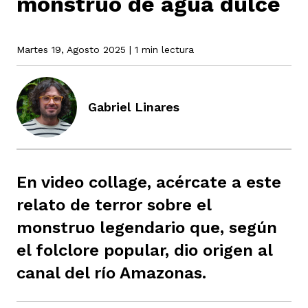
monstruo de agua dulce
rmen de Atrato
cadores
Martes 19, Agosto 2025
| 1 min lectura
icto armado
el país
tigaciones
nes
Gabriel Linares
ín Codazzi
es Consonante
sis
ca
l
ra fórmula
En video collage, acércate a este
relato de terror sobre el
rafía
ente
oto
ros principios
monstruo legendario que, según
el folclore popular, dio origen al
canal del río Amazonas.
d
rmen de Atrato
l de estilo