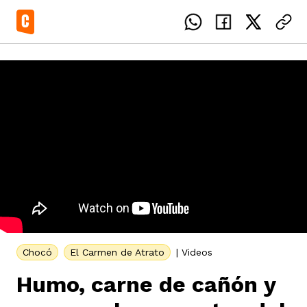
el país
icente del Caguán
ias
uan del Cesar
tajes
ro
Chocó
El Carmen de Atrato
|
Videos
Humo, carne de cañón y
eca
s
os étnicos