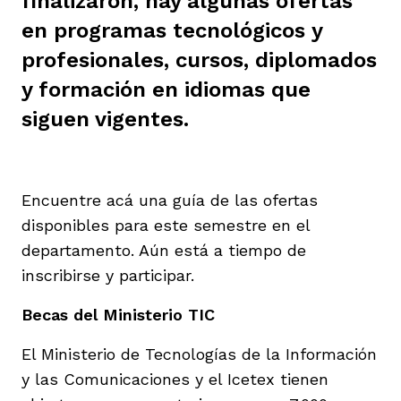
finalizaron, hay algunas ofertas
ast
ción
eca
ro equipo
en programas tecnológicos y
profesionales, cursos, diplomados
y formación en idiomas que
ra
na
e periodistas locales
siguen vigentes.
ación
z
licar nuestro contenido
Encuentre acá una guía de las ofertas
disponibles para este semestre en el
ultura
ure
monios
departamento. Aún está a tiempo de
inscribirse y participar.
iones 2023
 La Baja
tos
Becas del Ministerio TIC
El Ministerio de Tecnologías de la Información
y las Comunicaciones y el Icetex tienen
elíbano
ciones