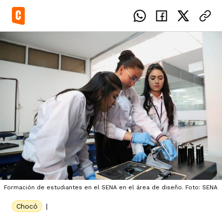
el país
icente del Caguán
ias
uan del Cesar
tajes
ro
Formación de estudiantes en el SENA en el área de diseño. Foto: SENA
Chocó
|
eca
s
os étnicos