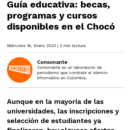
Guía educativa: becas,
programas y cursos
rmen de Atrato
cadores
icto armado
el país
disponibles en el Chocó
tigaciones
nes
ín Codazzi
es Consonante
Miércoles 18, Enero 2023
| 3 min lectura
Consonante
sis
Consonante es un laboratorio de
ca
l
ra fórmula
periodismo que combate el silencio
informativo en Colombia.
rafía
ente
oto
ros principios
Aunque en la mayoría de las
universidades, las inscripciones y
d
rmen de Atrato
l de estilo
selección de estudiantes ya