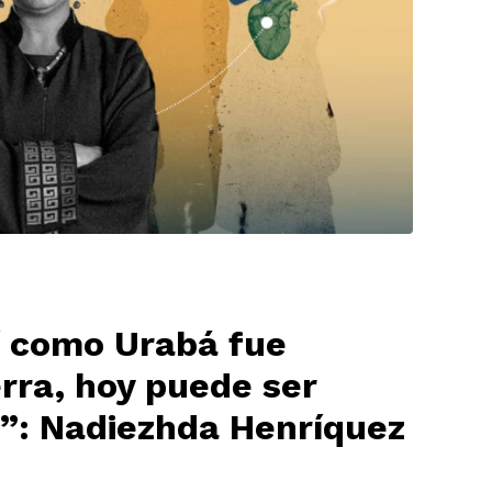
í como Urabá fue
erra, hoy puede ser
z”: Nadiezhda Henríquez