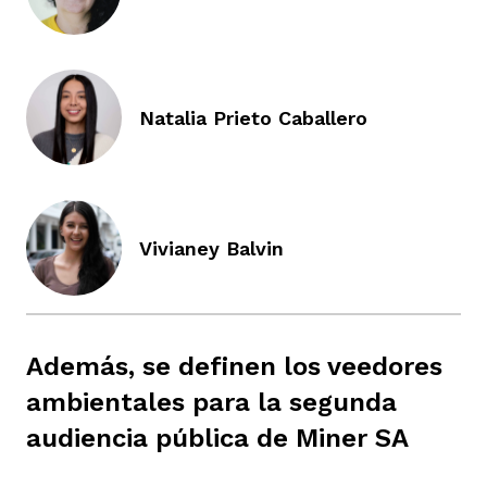
ast
ción
eca
ro equipo
ra
Natalia Prieto Caballero
na
e periodistas locales
ación
z
licar nuestro contenido
Vivianey Balvin
ultura
ure
monios
Además, se definen los veedores
iones 2023
 La Baja
tos
ambientales para la segunda
audiencia pública de Miner SA
elíbano
ciones