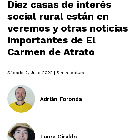
Diez casas de interés
social rural están en
rmen de Atrato
cadores
icto armado
el país
veremos y otras noticias
importantes de El
tigaciones
nes
ín Codazzi
Carmen de Atrato
es Consonante
sis
Sábado 2, Julio 2022
| 5 min lectura
ca
l
ra fórmula
rafía
ente
Adrián Foronda
oto
ros principios
d
rmen de Atrato
l de estilo
Laura Giraldo