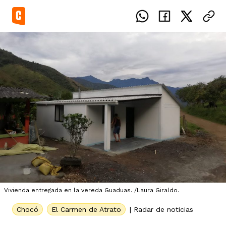
el país
icente del Caguán
ias
uan del Cesar
tajes
ro
Vivienda entregada en la vereda Guaduas. /Laura Giraldo.
Chocó
El Carmen de Atrato
|
Radar de noticias
eca
s
os étnicos