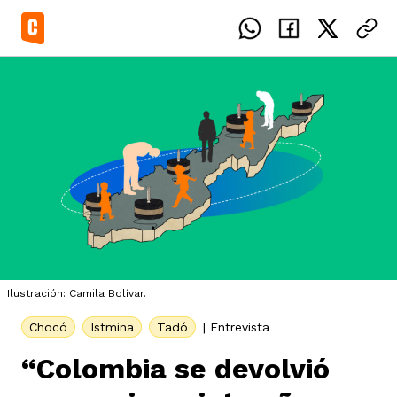
el país
icente del Caguán
ias
Ilustración: Camila Bolívar.
uan del Cesar
tajes
ro
Chocó
Istmina
Tadó
|
Entrevista
“Colombia se devolvió
eca
s
os étnicos