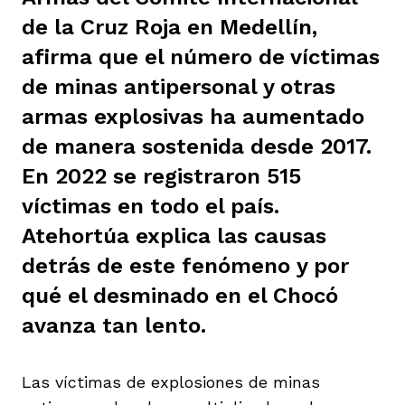
ast
de la Cruz Roja en Medellín,
ción
eca
ro equipo
afirma que el número de víctimas
de minas antipersonal y otras
ra
na
e periodistas locales
armas explosivas ha aumentado
de manera sostenida desde 2017.
ación
z
licar nuestro contenido
En 2022 se registraron 515
víctimas en todo el país.
Atehortúa explica las causas
ultura
ure
monios
detrás de este fenómeno y por
qué el desminado en el Chocó
iones 2023
 La Baja
tos
avanza tan lento.
Las víctimas de explosiones de minas
elíbano
ciones