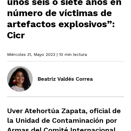
unos seis o siete años en
número de víctimas de
rmen de Atrato
artefactos explosivos”:
cadores
icto armado
el país
Cicr
tigaciones
nes
ín Codazzi
es Consonante
Miércoles 31, Mayo 2023
| 10 min lectura
sis
ca
l
ra fórmula
Beatriz Valdés Correa
rafía
ente
oto
ros principios
Uver Atehortúa Zapata, oficial de
d
rmen de Atrato
l de estilo
la Unidad de Contaminación por
Armas del Comité Internacional